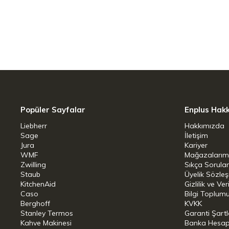
ve taşma korumasına sahiptir.
WMF Aroma Perfection ile kahven
demleme özelliği ile kahvenizin ar
lezzetli kahveler hazırlamanızı sa
10 fincan kapasiteli cam karafı ile
Popüler Sayfalar
Enplus Hak
çıkarabilirsiniz.
Liebherr
Hakkımızda
Sage
Mat Cromargan tasarımı ve LED ışı
İletişim
Jura
Kariyer
Kullanıcı dostu dokunmatik kontro
WMF
Mağazalarım
Zwilling
Sıkça Sorula
BPA içermeyen Tritan şeffaf su h
Staub
Üyelik Sözle
KitchenAid
Gizlilik ve Ver
Otomatik kireç çözme programı
Caso
Bilgi Toplumu
Berghoff
KVKK
Otomatik kapanma özellikli ısıtma
Stanley Termos
Garanti Şartl
Kahve Makinesi
Banka Hesap B
Çıkarılabilir filtresi sayesinde 