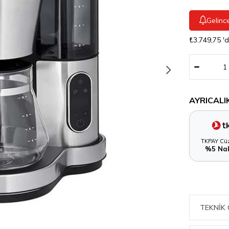
Gelinc
₺3.749,75
'
AYRICALI
TKPAY Cüz
%5 Nak
TEKNIK 