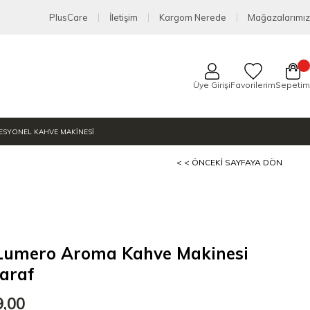
PlusCare
İletişim
Kargom Nerede
Mağazalarımız
Üye Girişi
Favorilerim
Sepetim
ESYONEL KAHVE MAKİNESİ
< < ÖNCEKI SAYFAYA DÖN
umero Aroma Kahve Makinesi
araf
9,00