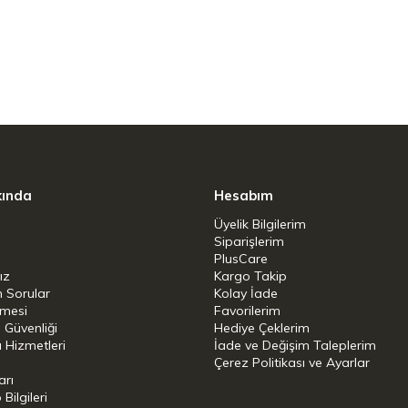
izin tüm aromasını açığa çıkarın! Yavaş
omasını açığa çıkarır, evinizin konforunda
ğlar.
 ailecek lezzetli kahvelerin tadını
kında
Hesabım
Üyelik Bilgilerim
kları ile mutfak tezgahınıza şıklık katar.
Siparişlerim
PlusCare
l paneli
ız
Kargo Takip
n Sorular
Kolay İade
aznesi ve harici su seviyesi göstergesi
şmesi
Favorilerim
i Güvenliği
Hediye Çeklerim
 Hizmetleri
İade ve Değişim Taleplerim
Çerez Politikası ve Ayarlar
 plakası.
arı
ilgileri
öğütülmüş kahvenizi dökmeden kolayca