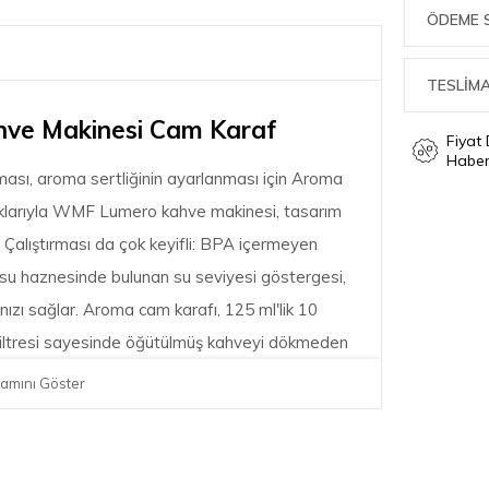
ÖDEME 
TESLİMA
e Makinesi Cam Karaf
Fiyat
Haber
ası, aroma sertliğinin ayarlanması için Aroma
şıklarıyla WMF Lumero kahve makinesi, tasarım
 Çalıştırması da çok keyifli: BPA içermeyen
r su haznesinde bulunan su seviyesi göstergesi,
zı sağlar. Aroma cam karafı, 125 ml'lik 10
 filtresi sayesinde öğütülmüş kahveyi dökmeden
nlu kullanıcı dostu kontrol paneliyle kolayca
amını Göster
izin keyfini sürebilirsiniz. Çok miktarda kahve
ikli ısıtma plakası kahvenizi uzun süre
abilir filtre haznesi (boyut 1x4) damlama tıpası