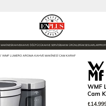
 MAKİNESİ
KAHVE
KAHVE ÖĞÜTÜCÜ
KAHVE SERVİSİ
BAKIM ÜRÜNLERİ
AKSESUARLAR
PROF
WMF LUMERO AROMA KAHVE MAKINESI CAM KARAF
WMF L
Cam K
₺14.99