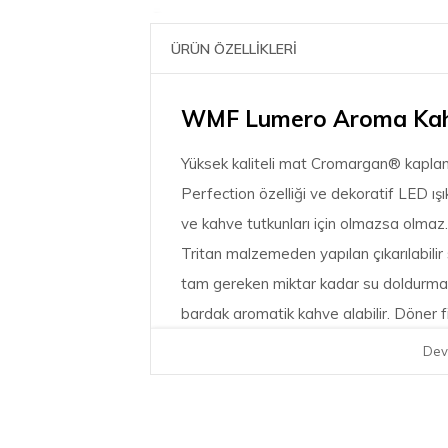
ÜRÜN ÖZELLİKLERİ
WMF Lumero Aroma Kahv
Yüksek kaliteli mat Cromargan® kaplam
Perfection özelliği ve dekoratif LED ı
ve kahve tutkunları için olmazsa olmaz.
Tritan malzemeden yapılan çıkarılabili
tam gereken miktar kadar su doldurmanı
bardak aromatik kahve alabilir. Döner
kolayca koyabilirsiniz. Dokunma fonksiyo
Dev
çalıştırılır. Kısa süre sonra nefis kahven
demlediğinizde, otomatik kapanma özell
optimum içme sıcaklığında tutar. Çıkarıl