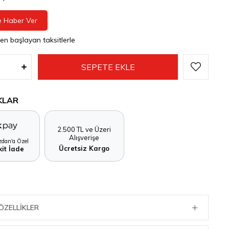
e Haber Ver
den başlayan taksitlerle
KLAR
2.500 TL ve Üzeri
Alışverişe
dan'a Özel
Ücretsiz Kargo
it İade
ÖZELLIKLER