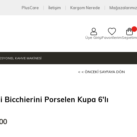
PlusCare
İletişim
Kargom Nerede
Mağazalarımız
Üye Girişi
Favorilerim
Sepetim
ESYONEL KAHVE MAKİNESİ
< < ÖNCEKI SAYFAYA DÖN
ti Bicchierini Porselen Kupa 6'lı
,00