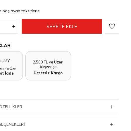
n başlayan taksitlerle
KLAR
2.500 TL ve Üzeri
Alışverişe
dan'a Özel
Ücretsiz Kargo
it İade
ÖZELLIKLER
SEÇENEKLERI