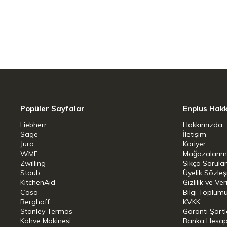
çizilmeye ve günlük kullanıma karşı
90 ml (9 cl) İdeal Kapasite:
Kla
arayanlar veya zengin kahve tarif
Sade ve İkonik Tasarım:
Bialett
her mutfağa yakışan zarif beyaz 
6'lı Set Avantajı:
Evde, ofiste v
zamanlı şık sunumlar yapma imka
Popüler Sayfalar
Enplus Hak
Bulaşık Makinesinde Yıkanabili
Liebherr
Hakkımızda
ve pratik bakım avantajı.
Sage
İletişim
Jura
Kariyer
WMF
Mağazalarım
Teknik Detaylar ve Ölçüler:
Zwilling
Sıkça Sorula
Staub
Üyelik Sözle
Kapasite / Hacim: 90 ml (9 cl - He
KitchenAid
Gizlilik ve Ver
Caso
Bilgi Toplumu
Renk: Beyaz
Berghoff
KVKK
Stanley Termos
Garanti Şartl
Malzeme: Dayanıklı Porselen
Kahve Makinesi
Banka Hesap B