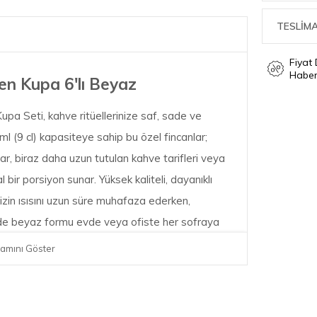
TESLİMA
Fiyat
Haber
len Kupa 6'lı Beyaz
upa Seti, kahve ritüellerinize saf, sade ve
ml (9 cl) kapasiteye sahip bu özel fincanlar;
ar, biraz daha uzun tutulan kahve tarifleri veya
 bir porsiyon sunar. Yüksek kaliteli, dayanıklı
in ısısını uzun süre muhafaza ederken,
 sade beyaz formu evde veya ofiste her sofraya
ık makinesinde güvenle yıkanabilen yapısıyla
amını Göster
nar.
ahvenizin sıcaklığını uzun süre koruyan,