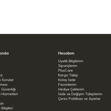
 dirençli yüksek kaliteli porselen yapı.
sik espressodan biraz daha geniş porsiyon
leri hazırlayanlar için mükemmel hacim.
i'nin kahve dünyasındaki köklümirasıyla uyumlu,
estetik.
eya kalabalık misafir ağırlamalarında eş
nı.
kında
Hesabım
rlik:
Temizliği son derece kolaylaştıran, hijyenik
Üyelik Bilgilerim
Siparişlerim
PlusCare
ız
Kargo Takip
n Sorular
Kolay İade
şmesi
Favorilerim
r bir fincan)
i Güvenliği
Hediye Çeklerim
 Hizmetleri
İade ve Değişim Taleplerim
Çerez Politikası ve Ayarlar
arı
ilgileri