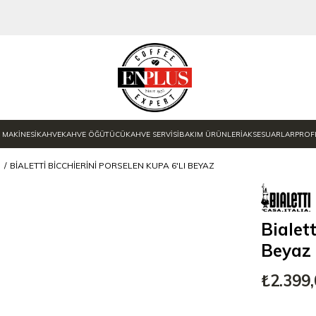
 MAKİNESİ
KAHVE
KAHVE ÖĞÜTÜCÜ
KAHVE SERVİSİ
BAKIM ÜRÜNLERİ
AKSESUARLAR
PROF
I
BIALETTI BICCHIERINI PORSELEN KUPA 6'LI BEYAZ
Bialet
Beyaz
₺2.399