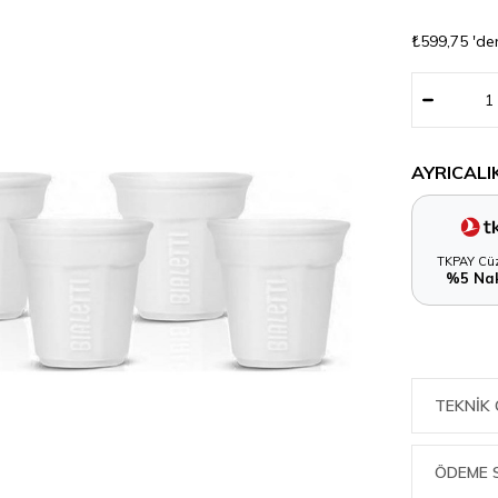
₺599,75
'de
AYRICALI
TKPAY Cüz
%5 Nak
TEKNIK 
ÖDEME 