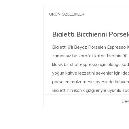
ÜRÜN ÖZELLİKLERİ
Bialetti Bicchierini Porse
Bialetti 6'lı Beyaz Porselen Espresso K
zamansız bir zarafet katar. Her biri 90 
klasik bir shot espresso için olduğu kad
yoğun kahve lezzetini sevenler için ideal
porselen malzemesi sayesinde kahveniz
Bialetti’nin ikonik çizgileriyle uyumlu
kusursuz bir şekilde uyum sağlar. Bulaş
Dev
günlük kullanımda maksimum konfor su
Dayanıklı Porselen Malzeme:
K