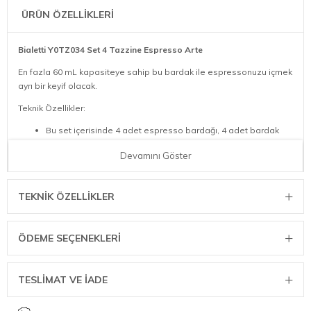
ÜRÜN ÖZELLİKLERİ
Bialetti Y0TZ034 Set 4 Tazzine Espresso Arte
En fazla 60 mL kapasiteye sahip bu bardak ile espressonuzu içmek
ayrı bir keyif olacak.
Teknik Özellikler:
Bu set içerisinde 4 adet espresso bardağı, 4 adet bardak
altlığı yer almaktadır.
Devamını Göster
Porselen malzemeden üretilmiştir.
Bardak ölçüsü 75x60x54 mm, bardak altlığı ise 120x120x15
mm’ dir.
TEKNIK ÖZELLIKLER
ÖDEME SEÇENEKLERI
TESLİMAT VE İADE