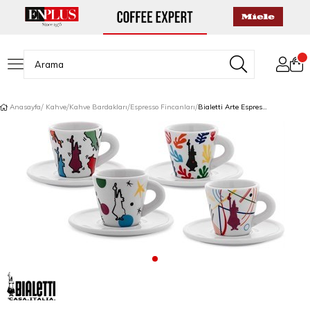
Anasayfa
Kahve
Kahve Bardakları
Espresso Fincanları
Bialetti Arte Espresso Fincan Seti 4'lü