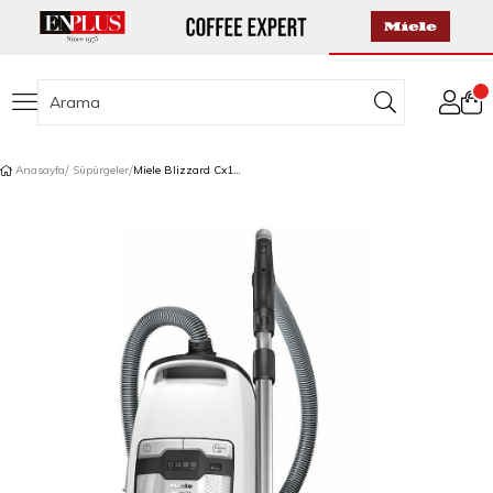
Anasayfa
Süpürgeler
Miele Blizzard Cx1 Comfort XL Torbasız Süpürge Lotus Beyazı