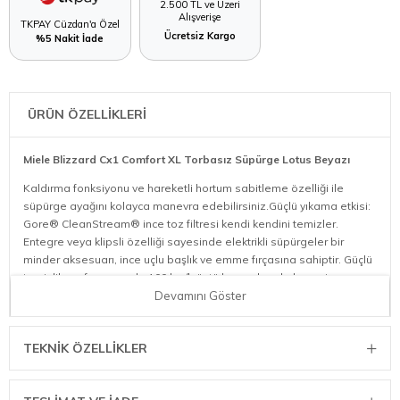
2.500 TL ve Üzeri
Alışverişe
TKPAY Cüzdan'a Özel
Ücretsiz Kargo
%5 Nakit İade
ÜRÜN ÖZELLİKLERİ
Miele Blizzard Cx1 Comfort XL Torbasız Süpürge Lotus Beyazı
Kaldırma fonksiyonu ve hareketli hortum sabitleme özelliği ile
süpürge ayağını kolayca manevra edebilirsiniz.Güçlü yıkama etkisi:
Gore® CleanStream® ince toz filtresi kendi kendini temizler.
Entegre veya klipsli özelliği sayesinde elektrikli süpürgeler bir
minder aksesuarı, ince uçlu başlık ve emme fırçasına sahiptir. Güçlü
temizlik performansıyla 100 km/h üstü hava akımı kaba ve ince
tozların mükemmel bir şekilde alınmasını sağlamaktadır. Yenilikçi
Devamını Göster
yoz ayırmayla kaba ve ince tozlar, birbirlerinden ayrı olarak toz
kaldırmadan boşaltılır. Sallanmaz veya devrilmez olması sebebiyle
TEKNIK ÖZELLIKLER
dört yönlendirme tekerleği maksimum hareketlilikte çok güvenli
duruş sağlar. Lastik kaplama ve amortisörlü tekerlekler rahat bir
sürüş deneyimi sağlayarak zemini korur. Gerektiğinde yer fırçası ve