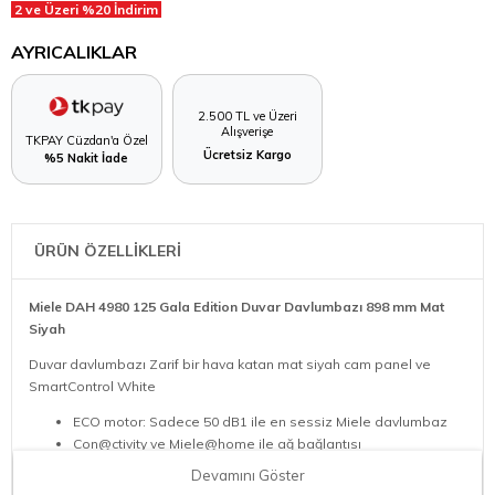
2 ve Üzeri %20 İndirim
AYRICALIKLAR
2.500 TL ve Üzeri
Alışverişe
TKPAY Cüzdan'a Özel
Ücretsiz Kargo
%5 Nakit İade
ÜRÜN ÖZELLİKLERİ
Miele DAH 4980 125 Gala Edition Duvar Davlumbazı 898 mm Mat
Siyah
Duvar davlumbazı Zarif bir hava katan mat siyah cam panel ve
SmartControl White
ECO motor: Sadece 50 dB1 ile en sessiz Miele davlumbaz
Con@ctivity ve Miele@home ile ağ bağlantısı
Randımanlı filtreleme - 10 katlı çelik metal yağ filtresi
Devamını Göster
Bolca baş boşluğu – 898 mm genişliğinde ön panel