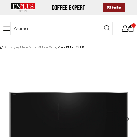
Anasayfa
Miele Mutfak
Miele Ocak
Miele KM 7373 FR Bağımsız İndüksiyonlu Ocak 80,6 cm Siyah