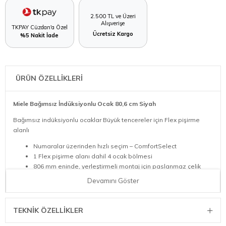
2.500 TL ve Üzeri
Alışverişe
TKPAY Cüzdan'a Özel
Ücretsiz Kargo
%5 Nakit İade
ÜRÜN ÖZELLİKLERİ
Miele Bağımsız İndüksiyonlu Ocak 80,6 cm Siyah
Bağımsız indüksiyonlu ocaklar Büyük tencereler için Flex pişirme
alanlı
Numaralar üzerinden hızlı seçim – ComfortSelect
1 Flex pişirme alanı dahil 4 ocak bölmesi
806 mm eninde, yerleştirmeli montaj için paslanmaz çelik
çerçeveli
Devamını Göster
Davlumbaz ile iletişim – Con@ctivity otomatik fonksiyonu
Modern standart
TEKNIK ÖZELLIKLER
Con@ctivity sayesinde tamamen yemek pişirme zevkinize konsante