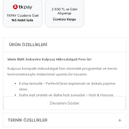
2.500 TL ve Üzeri
Alışverişe
TKPAY Cüzdan'a Özel
Ücretsiz Kargo
%5 Nakit İade
ÜRÜN ÖZELLİKLERİ
Miele BMX Ankastre Kulpsuz Mikrodalgalı Fırın Gri
Kulpsuz kompakt mikrodalgalı fırın otomatik programları ve besin
termometresiyle mükemmel uyumlu bir tasarım.
Kolay temizlik – PerfectClean kaplamalı ve dokulu pişirme
alanı
Daha eşit orantılı ve daha hızlı sonuçlar − Hızlı & Hassas
Wi-Fi ile ağa bağlanabilen cihaz − Miele@home
Devamını Göster
Tek bir tuşla hedefe − Quick-MW ve popcorn tuşu
Yaklaşma algı sensörlü büyük doknm. ekran − M Touch +
MotionReact
TEKNIK ÖZELLIKLER
Güç seviyelerinin kademesiz ayarlanması