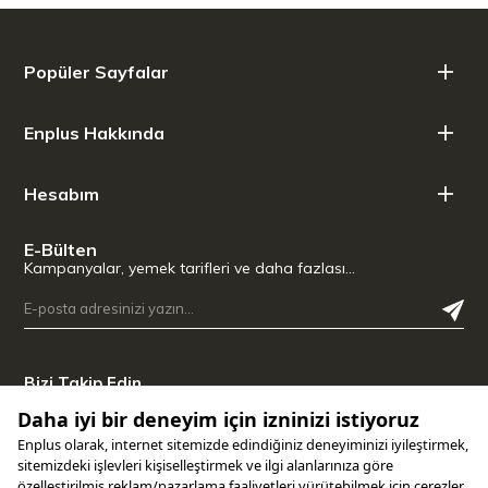
oluşur.
Zahmetsizce gerçekleşen bir temizlik
Popüler Sayfalar
Günlük yaşantınızı kolaylaştırın: Piroliz kendi kendine temizlik
işleminde tüm yemek kalıntıları kül haline gelir ve hiçbir şekilde
kalıntı bırakmayarak yüzeyden çözülür – bu da yapmanız gereken
Enplus Hakkında
temizliği oldukça azaltır. Artık sert temizlik maddeleri kullanmak ve
saatlerce temizlikle uğraşmak zorunda değilsiniz. Uygulamanın son
derece pratik bir yanı da: Temizlik esnasında fırının modeline göre
Hesabım
bazı aksesuar parçaları pişirme alanında kalabilir.
Isınan sadece yemek olur
E-Bülten
Kampanyalar, yemek tarifleri ve daha fazlası…
Miele fırınların çevresi sürekli soğuk tutulur. Bu sayede hem
kumanda ve tutamak bölgesi hem de etrafındaki mobilyalar
nispeten az ısınır. Çok katmanlı cam sayesinde fırın kapağı etkili bir
şekilde izole edilir ve kapak kenarları düşük sıcaklıkta tutulur ve
böylece güvenlik ve yanmalara karşı koruma sağlanır.
Bizi Takip Edin
Her çeşit durum için maksimum güvenlik
İlave güvenlik sağlayabilmeniz için: Cihazı kilitleyerek cihazın,
örneğin çocuklar tarafından kazara çalıştırılmasına karşı önlem
alabilirsiniz. Ya da acil durumlarda güvenlik kapatması özelliğinden