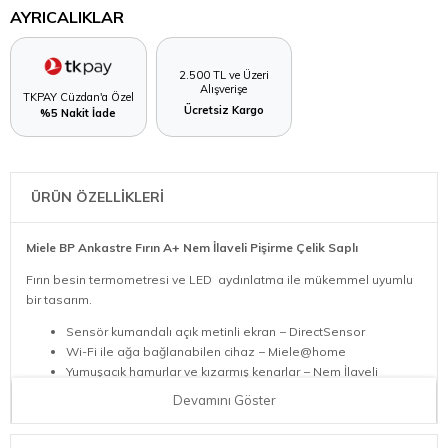
AYRICALIKLAR
2.500 TL ve Üzeri
Alışverişe
TKPAY Cüzdan'a Özel
Ücretsiz Kargo
%5 Nakit İade
ÜRÜN ÖZELLİKLERİ
Miele BP Ankastre Fırın A+ Nem İlaveli Pişirme Çelik Saplı
Fırın besin termometresi ve LED aydınlatma ile mükemmel uyumlu
bir tasarım.
Sensör kumandalı açık metinli ekran − DirectSensor
Wi-Fi ile ağa bağlanabilen cihaz − Miele@home
Yumuşacık hamurlar ve kızarmış kenarlar − Nem İlaveli
Pişirme
Devamını Göster
Gıdaların aşırı pişirilmeyeceğinin garantisi − TasteControl
Düşük temizlik ihtiyacı − Piroliz donanımı ve PyroFit