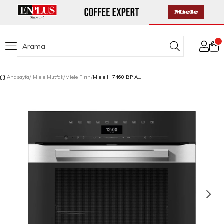
Anasayfa
Miele Mutfak
Miele Fırın
Miele H 7460 BP Ankastre Fırın A+ Nem İlaveli Pişirme Siyah