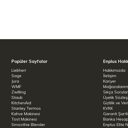
Yenilikçi Miele@home sistemimizle Miele 
gündelik hayatınızı akıllı sistemlerle des
ve güvenli bir şekilde ağa bağlanabiliyo
sesli komut sistemi ya da mevcut Sma
Cihazların ağa bağlanması evdeki Wi-Fi
gerçekleşir.
Popüler Sayfalar
Enplus Hak
Otomatik Programlar
Liebherr
Hakkımızda
Tüm yemeklerinizi başarıyla pişirmenin y
Sage
İletişim
Jura
Kariyer
çeşitli yemekleri otomatik olarak kolaylık
WMF
Mağazalarım
tavuk eti pişiriyor olun fark etmez; ne 
Zwilling
Sıkça Sorula
Staub
Üyelik Sözle
seçmenize gerek yok. Örneğin etin pişir
KitchenAid
Gizlilik ve Ver
Stanley Termos
KVKK
eklenebilen mikrodalga fonksiyonuyla d
Kahve Makinesi
Garanti Şartl
Tost Makinesi
Banka Hesap B
Teknik Detaylar
Smoothie Blender
Enplus Elite 