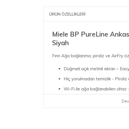
ÜRÜN ÖZELLİKLERİ
Miele BP PureLine Ankast
Siyah
Fırın Ağa bağlanma, piroliz ve AirFry öz
Düğmeli açık metinli ekran – Eas
Hiç yorulmadan temizlik - Piroli
Wi-Fi ile ağa bağlanabilen ciha
Çok kolay bir şekilde mükemmel 
Dev
Çıtır ve gevrek – AirFry programı
Ağ üzerinden akıllı bağlantılar