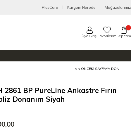
PlusCare
Kargom Nerede
Mağazalarımız
Üye Girişi
Favorilerim
Sepetim
< < ÖNCEKI SAYFAYA DÖN
H 2861 BP PureLine Ankastre Fırın
oliz Donanım Siyah
90,00