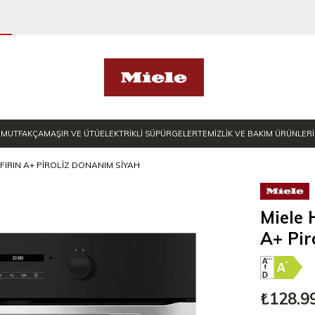
MUTFAK
ÇAMAŞIR VE ÜTÜ
ELEKTRİKLİ SÜPÜRGELER
TEMİZLİK VE BAKIM ÜRÜNLERİ
FIRIN A+ PIROLIZ DONANIM SIYAH
Miele 
A+ Pir
₺128.9