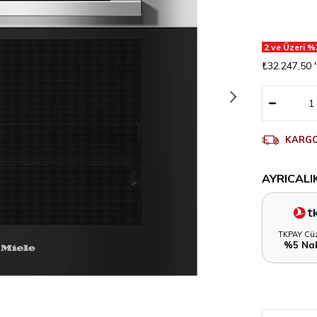
2 ve Üzeri %
₺32.247,50
KARGO
AYRICALI
TKPAY Cüz
%5 Nak