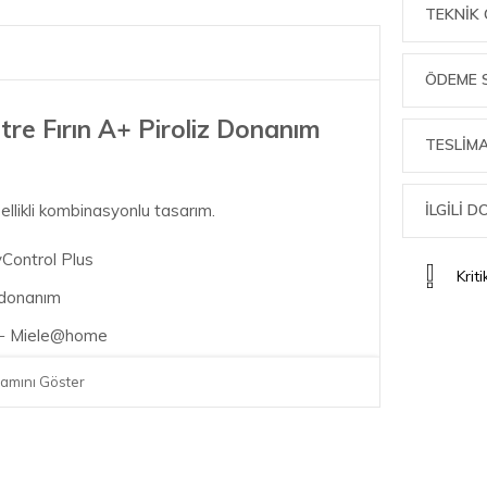
TEKNIK 
ÖDEME 
re Fırın A+ Piroliz Donanım
TESLİMA
İLGİLİ 
ellikli kombinasyonlu tasarım.
yControl Plus
Krit
z donanım
z − Miele@home
sonuç - otomatik programlar
amını Göster