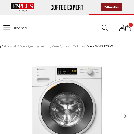
Anasayfa
Miele Çamaşır ve Ütü
Miele Çamaşır Makinesi
Miele WWA120 WCS Çamaşır Makinesi A Enerji Sınıfı 8 kg Active SteamCare Lotus Beyazı