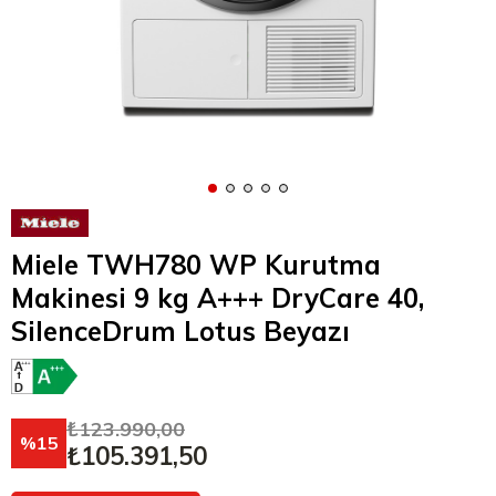
Miele TWH780 WP Kurutma
Makinesi 9 kg A+++ DryCare 40,
SilenceDrum Lotus Beyazı
₺123.990,00
15
₺105.391,50