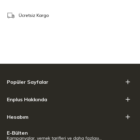
günlük hayatınıza mümkün olduğu kadar esneklik katmış olursunuz.
Ücretsiz Kargo
En iyi kondense etkisi
Kurutma makinelerinin en önemli kalite kriteri; sızdırmazlık.
Cihazdan ne kadar az nemli-sıcak kurutma havası sızarsa,
kondense etkisi de bir o kadar yüksek olur. Ayrıca, kapalı yerlerde
yüksek nem kaybı yaşanması kötüdür: Duvarlarda yoğuşma
meydana gelmesi sonucunda küf oluşabilir ve duvarlar zarar
görebilir. Miele kurutma makineleri çok yüksek sızdırmazlık değerleri
sunar ve maksimum kondense verimlilik sınıfına girer.
SilenceDrum
Popüler Sayfalar
Çamaşırlarınızı bugüne kadar hiç olmadığı kadar sessiz kurutun!
Yeni SilenceDrum, kurutma sırasında belirgin derecede daha az
ses çıkmasını sağlıyor. Özel kazan tasarımı, özellikle düğmeli ve
Enplus Hakkında
fermuarlı kıyafetlerde duyulan sesleri yarı yarıya azaltır. Bunu
rahatsız edici takırdama seslerini azaltan entegre yalıtım şeritleri
sağlar. Böylece kurutma makinenizi oturma odanızın yakınında da
Hesabım
çekinmeden kullanabilirsiniz.
Entegre yoğuşma suyu tahliye hattı
E-Bülten
Kampanyalar, yemek tarifleri ve daha fazlası…