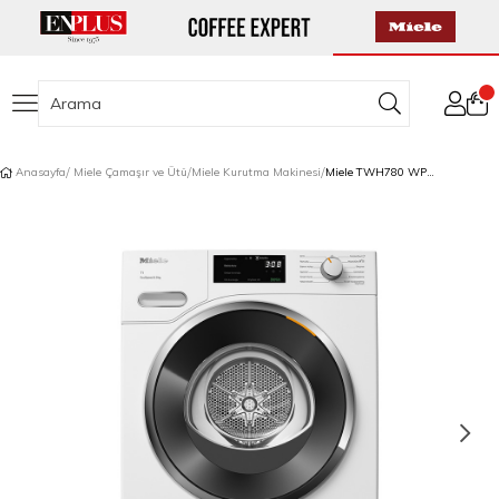
Anasayfa
Miele Çamaşır ve Ütü
Miele Kurutma Makinesi
Miele TWH780 WP Kurutma Makinesi 9 kg A+++ DryCare 40, SilenceDrum Lotus Beyazı