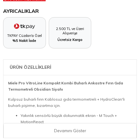
AYRICALIKLAR
2.500 TL ve Üzeri
Alışverişe
TKPAY Cüzdan'a Özel
Ücretsiz Kargo
%5 Nakit İade
ÜRÜN ÖZELLİKLERİ
Miele Pro VitroLine Kompakt Kombi Buharlı Ankastre Fırın Gıda
Termometreli Obsidian Siyahı
Kulpsuz buharlı fırın Kablosuz gıda termometreli + HydroClean'li
buharlı pişirme, kızartma için.
Yakınlık sensörlü büyük dokunmatik ekran - M Touch +
MotionReact
Mükemmel sonuçlar – DualSteam buhar teknolojisi
Devamını Göster
Dışı çıtır çıtır, içi sulu mu sulu – Kombinasyonlu pişirme