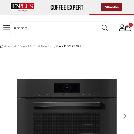
Anasayfa
Miele Mutfak
Miele Fırın
Miele DGC 7840 HC Pro VitroLine Kompakt Kombi Buharlı Ankastre Fırın Gıda Termometreli Obsidian Siyahı