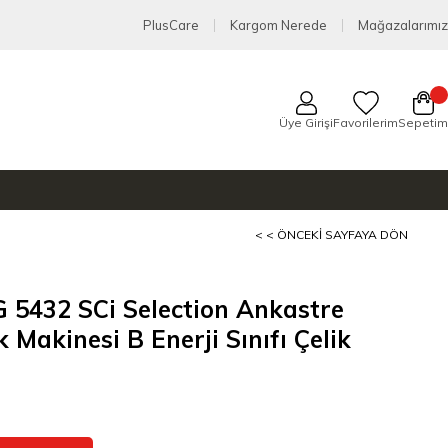
PlusCare
Kargom Nerede
Mağazalarımız
Üye Girişi
Favorilerim
Sepetim
< < ÖNCEKI SAYFAYA DÖN
G 5432 SCi Selection Ankastre
k Makinesi B Enerji Sınıfı Çelik