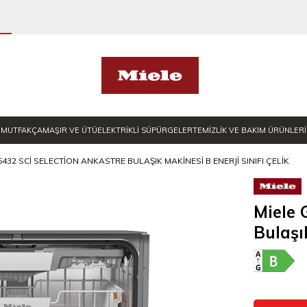
MUTFAK
ÇAMAŞIR VE ÜTÜ
ELEKTRİKLİ SÜPÜRGELER
TEMİZLİK VE BAKIM ÜRÜNLERİ
5432 SCI SELECTION ANKASTRE BULAŞIK MAKINESI B ENERJI SINIFI ÇELIK
Miele 
Bulaşı