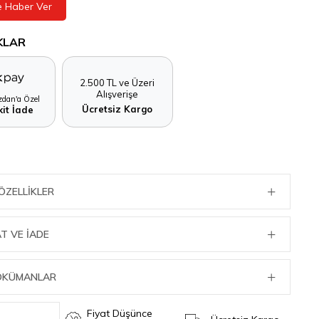
e Haber Ver
KLAR
2.500 TL ve Üzeri
Alışverişe
dan'a Özel
Ücretsiz Kargo
it İade
ÖZELLIKLER
T VE İADE
DÖKÜMANLAR
Fiyat Düşünce