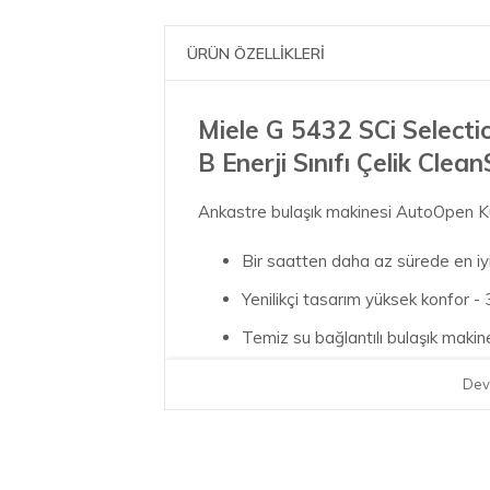
ÜRÜN ÖZELLİKLERİ
Miele G 5432 SCi Selecti
B Enerji Sınıfı Çelik Clean
Ankastre bulaşık makinesi AutoOpen Ku
Bir saatten daha az sürede en i
Yenilikçi tasarım yüksek konfor 
Temiz su bağlantılı bulaşık maki
İlave çatal-bıçak sepeti sayesi
Dev
Esnek ve güvenli yerleştirme - C
3D MultiFlex çekmece