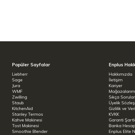
Çatal bıçak çekmecesini daha da iyileşti
parçaları da bulaşık makinenizin çatal b
3D MultiFlex çekmece1 alçaltılmış bir o
sepete yerleştirilen uzun kadehler için
kaydırılabiliyor. Alçaltılabilir sağ kısma
parçaları yerleştirilebiliyor.
Popüler Sayfalar
Enplus Hak
AutoOpen kurutma
Liebherr
Hakkımızda
Yıkama programının sonunda bulaşık maki
Sage
İletişim
Jura
Kariyer
Fanın ek desteğiyle sıcak, nemli hava yı
WMF
Mağazalarım
bulaşıklar gibi zorlu bulaşıklar bile tam
Zwilling
Sıkça Sorula
Staub
Üyelik Sözle
nemden korur.
KitchenAid
Gizlilik ve Ver
Stanley Termos
KVKK
Perfect GlassCare
Kahve Makinesi
Garanti Şartl
Tost Makinesi
Banka Hesap B
Smoothie Blender
Enplus Elite 
Brilliant GlassCare ile bardaklarınız ha