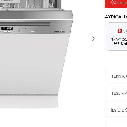
Gelinc
AYRICALI
TKPAY Cüz
%5 Nak
TEKNIK 
TESLİMA
İLGİLİ 