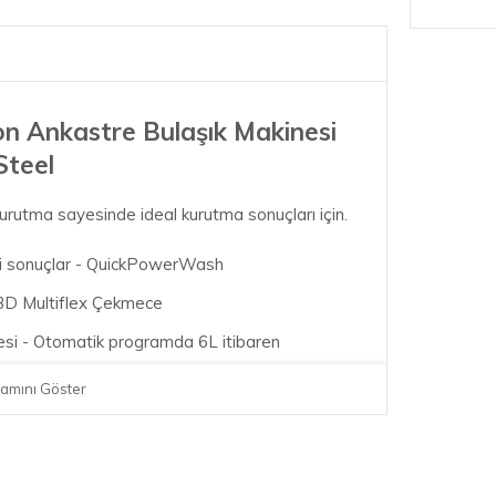
on Ankastre Bulaşık Makinesi
Steel
rutma sayesinde ideal kurutma sonuçları için.
yi sonuçlar - QuickPowerWash
- 3D Multiflex Çekmece
nesi - Otomatik programda 6L itibaren
nde maksimum esneklik
amını Göster
omfort sepet tasarımı