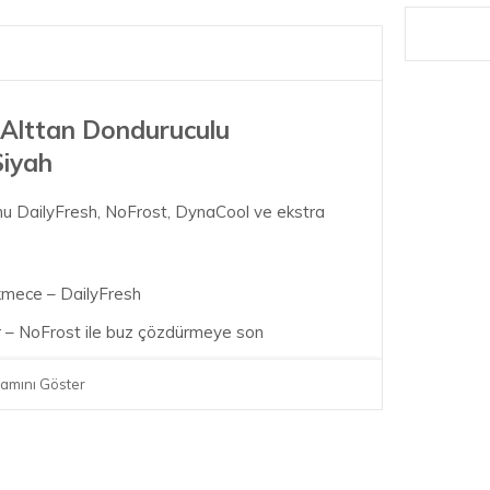
 Alttan Donduruculu
Siyah
u DailyFresh, NoFrost, DynaCool ve ekstra
ekmece – DailyFresh
 – NoFrost ile buz çözdürmeye son
t sıcaklık dağılımı – DynaCool
amını Göster
inde ideal soğutma – DuplexCool
panan kapılar