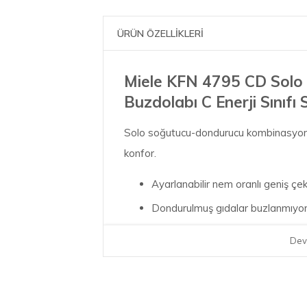
ÜRÜN ÖZELLİKLERİ
Miele KFN 4795 CD Solo
Buzdolabı C Enerji Sınıfı 
Solo soğutucu-dondurucu kombinasyon
konfor.
Ayarlanabilir nem oranlı geniş ç
Dondurulmuş gıdalar buzlanmıyor
Soğutma bölümünün tamamında eşi
Dev
İki ayrı hava sirkülasyonu sayes
SoftClose sayesinde sessizce ka