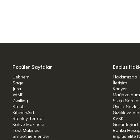
Ağ üzerinden akıllı bağlantılar
Yenilikçi Miele@home sistemimizle Miele 
gündelik hayatınızı akıllı sistemlerle des
ve güvenli bir şekilde ağa bağlanabiliyo
sesli komut sistemi ya da mevcut Sma
Cihazların ağa bağlanması evdeki Wi-Fi
gerçekleşir.
Popüler Sayfalar
Enplus Hak
FlexiBoard
Liebherr
Hakkımızda
Sage
İletişim
Jura
Kariyer
Buzdolabında uzun kaplar için genelli
WMF
Mağazalarım
Bölünebilen Miele FlexiBoard cam taba
Zwilling
Sıkça Sorula
Staub
Üyelik Sözle
bölüme de konulabilir. FlexiBoard'un ön 
KitchenAid
Gizlilik ve Ver
Stanley Termos
KVKK
Böylelikle ön bölümde uzun şişeler veya 
Kahve Makinesi
Garanti Şartl
yerleştirme amaçlı kullanılmaya devam e
Tost Makinesi
Banka Hesap B
Smoothie Blender
Enplus Elite 
şekilde yararlanmanızı sağlar.