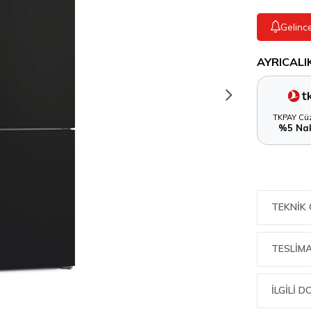
Gelinc
AYRICALI
TKPAY Cüz
%5 Nak
TEKNIK 
TESLİMA
İLGİLİ 