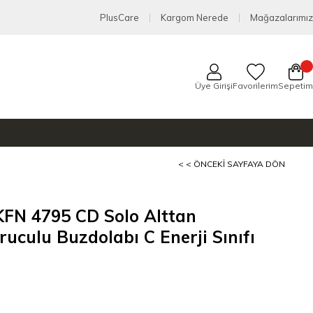
PlusCare
Kargom Nerede
Mağazalarımız
Üye Girişi
Favorilerim
Sepetim
< < ÖNCEKI SAYFAYA DÖN
KFN 4795 CD Solo Alttan
uculu Buzdolabı C Enerji Sınıfı