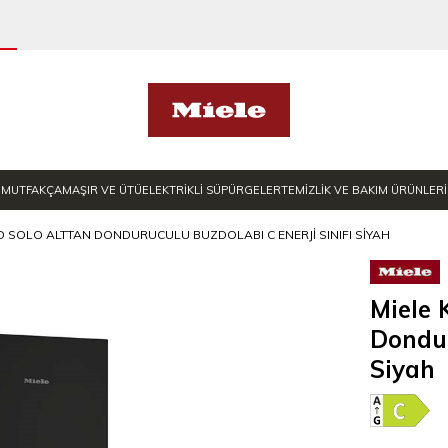
MUTFAK
ÇAMAŞIR VE ÜTÜ
ELEKTRİKLİ SÜPÜRGELER
TEMİZLİK VE BAKIM ÜRÜNLERİ
CD SOLO ALTTAN DONDURUCULU BUZDOLABI C ENERJI SINIFI SIYAH
Miele 
Dondur
Siyah