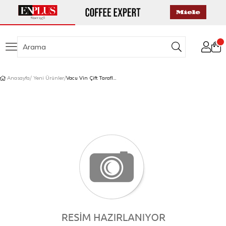
Anasayfa
Yeni Ürünler
Vacu Vin Çift Taraflı Jigger Kokteyl Ölçü Kabı 30-60 ml