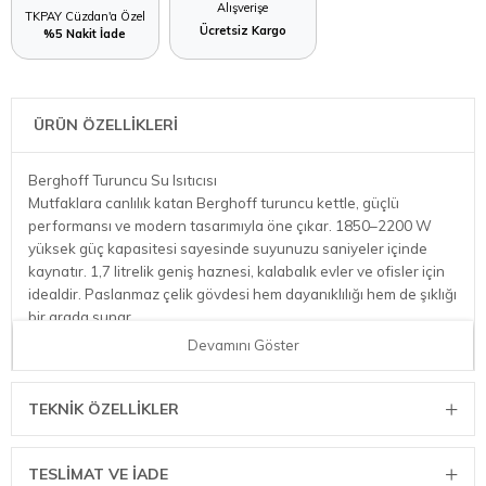
Alışverişe
TKPAY Cüzdan'a Özel
Ücretsiz Kargo
%5 Nakit İade
ÜRÜN ÖZELLİKLERİ
Berghoff Turuncu Su Isıtıcısı
Mutfaklara canlılık katan Berghoff turuncu kettle, güçlü
performansı ve modern tasarımıyla öne çıkar. 1850–2200 W
yüksek güç kapasitesi sayesinde suyunuzu saniyeler içinde
kaynatır. 1,7 litrelik geniş haznesi, kalabalık evler ve ofisler için
idealdir. Paslanmaz çelik gövdesi hem dayanıklılığı hem de şıklığı
bir arada sunar.
360° dönebilen tabanı ve ergonomik tutuşu ile kullanıcı dostu
Devamını Göster
olan bu model, STRIX kontrol ünitesi sayesinde güvenli kullanım
sağlar. Kırmızı gösterge ışığı, su seviyesi göstergesi, otomatik
kapanma ve susuz çalışmaya karşı koruma gibi akıllı güvenlik
TEKNIK ÖZELLIKLER
özellikleriyle donatılmıştır.
TESLİMAT VE İADE
Öne Çıkan Özellikler: