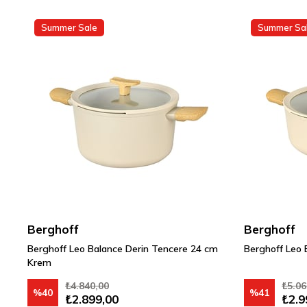
Summer Sale
Summer Sa
Berghoff
Berghoff
Berghoff Leo Balance Derin Tencere 24 cm
Berghoff Leo
Krem
₺4.840,00
₺5.06
%40
%41
₺2.899,00
₺2.9