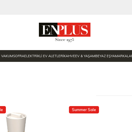
E VAKUM
SOFRA
ELEKTRİKLİ EV ALETLERİ
KAHVE
EV & YAŞAM
BEYAZ EŞYA
MARKALA
le
Summer Sale