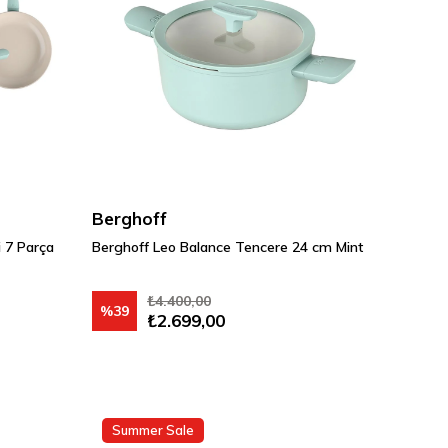
Berghoff
 7 Parça
Berghoff Leo Balance Tencere 24 cm Mint
₺4.400,00
%39
₺2.699,00
Summer Sale