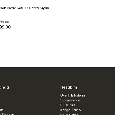
Blok Biçak Seti 13 Parça Siyah
99,00
99,00
kında
Hesabım
Üyelik Bilgilerim
Siparişlerim
PlusCare
ız
Kargo Takip
n Sorular
Kolay İade