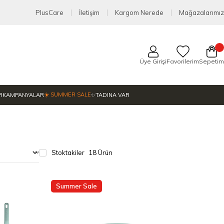
PlusCare
İletişim
Kargom Nerede
Mağazalarımız
Üye Girişi
Favorilerim
Sepetim
☀️ SUMMER SALE
R
KAMPANYALAR
✨TADINA VAR
Stoktakiler
18 Ürün
Summer Sale