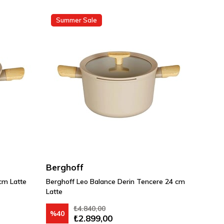
Summer Sale
Berghoff
cm Latte
Berghoff Leo Balance Derin Tencere 24 cm
Latte
₺4.840,00
%40
₺2.899,00