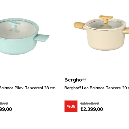
Berghoff
Balance Pilav Tenceresi 28 cm
Berghoff Leo Balance Tencere 20
0,00
₺3.850,00
%38
99,00
₺2.399,00