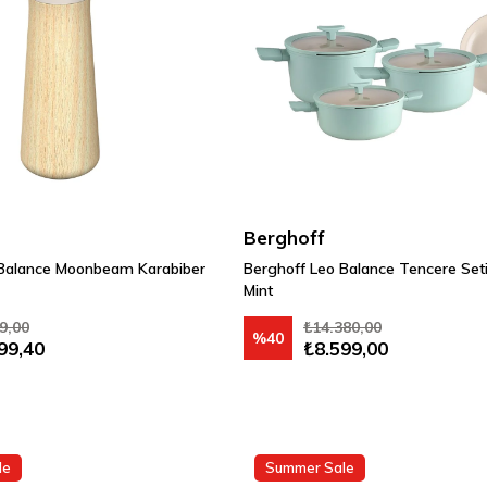
Berghoff
 Balance Moonbeam Karabiber
Berghoff Leo Balance Tencere Seti
Mint
9,00
₺14.380,00
%40
99,40
₺8.599,00
le
Summer Sale