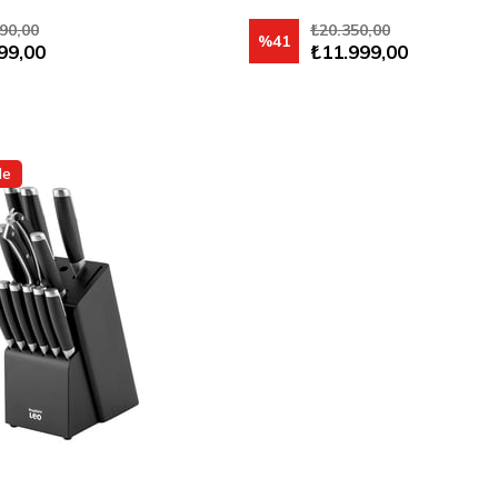
90,00
₺20.350,00
%41
99,00
₺11.999,00
le