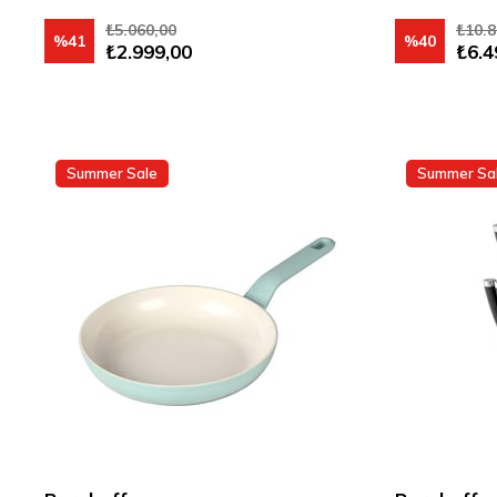
₺5.060,00
₺10.8
%41
%40
₺2.999,00
₺6.4
Summer Sale
Summer Sa