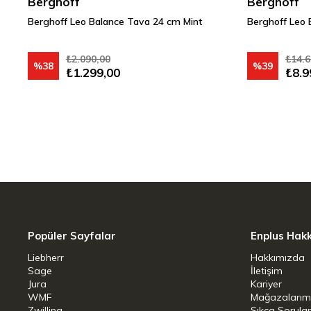
Berghoff
Berghoff
Berghoff Leo Balance Tava 24 cm Mint
Berghoff Leo 
₺2.090,00
₺14.6
%38
%39
₺1.299,00
₺8.9
Popüler Sayfalar
Enplus Hak
Liebherr
Hakkımızda
Sage
İletişim
Jura
Kariyer
WMF
Mağazalarım
Zwilling
Sıkça Sorula