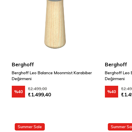
Berghoff
Berghoff
Berghoff Leo Balance Moonmist Karabiber
Berghoff Leo
Değirmeni
Değirmeni
₺2.499,00
₺2.49
%40
%40
₺1.499,40
₺1.4
Summer Sale
Summer Sa