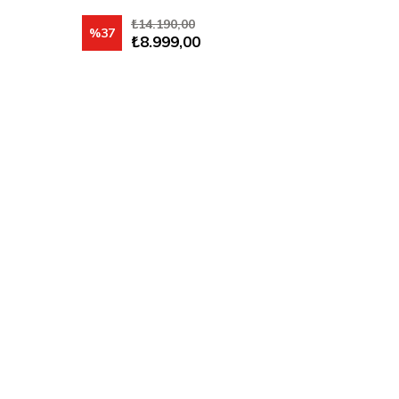
₺14.190,00
%37
₺8.999,00