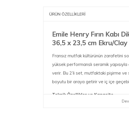
ÜRÜN ÖZELLİKLERİ
Emile Henry Fırın Kabı Di
36,5 x 23,5 cm Ekru/Clay
Fransız mutfak kültürünün zarafetini sof
yüksek performanslı seramik yapısıyla 
verir. Bu 2’li set, mutfaktaki pişirme ve s
boyutu bir araya getirir ve iç içe geçeb
Teknik Özellikler ve Kapasite
Dev
Küçük Boy Kap: 29,5 x 19 x 6,5 cm | To
Büyük Boy Kap: 36,5 x 23,5 x 7,5 cm | 