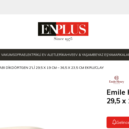
E VAKUM
SOFRA
ELEKTRİKLİ EV ALETLERİ
KAHVE
EV & YAŞAM
BEYAZ EŞYA
MARKALA
ABI DIKDÖRTGEN 2'LI 29,5 X 19 CM – 36,5 X 23,5 CM EKRU/CLAY
Emile 
29,5 x
Gelinc