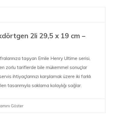
kdörtgen 2li 29,5 x 19 cm –
ralarınıza taşıyan Emile Henry Ultime serisi,
en zorlu tariflerde bile mükemmel sonuçlar
ervis ihtiyaçlarınızı karşılamak üzere iki farklı
ilen tasarımıyla saklama kolaylığı sağlar.
amını Göster
plam Hacim: 1.6 Litre
Toplam Hacim: 3.2 Litre