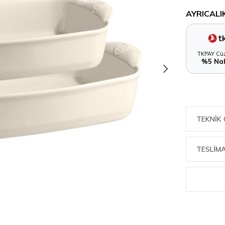
AYRICALI
TKPAY Cüz
%5 Nak
TEKNIK 
TESLİMA