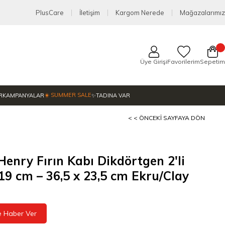
PlusCare
İletişim
Kargom Nerede
Mağazalarımız
Üye Girişi
Favorilerim
Sepetim
☀️ SUMMER SALE
R
KAMPANYALAR
✨TADINA VAR
< < ÖNCEKI SAYFAYA DÖN
Henry Fırın Kabı Dikdörtgen 2'li
 19 cm – 36,5 x 23,5 cm Ekru/Clay
e Haber Ver