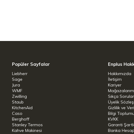
Popüler Sayfalar
Enplus Hak
Liebherr
Hakkımızda
Sage
İletişim
Jura
Kariyer
WMF
Mağazalarım
Zwilling
Sıkça Sorula
Staub
Üyelik Sözle
KitchenAid
Gizlilik ve Ver
Caso
Bilgi Toplumu
Berghoff
KVKK
Stanley Termos
Garanti Şartl
Kahve Makinesi
Banka Hesap B