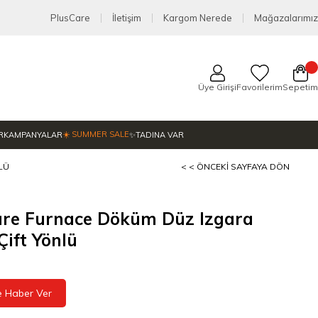
PlusCare
İletişim
Kargom Nerede
Mağazalarımız
Üye Girişi
Favorilerim
Sepetim
☀️ SUMMER SALE
R
KAMPANYALAR
✨TADINA VAR
LÜ
< < ÖNCEKI SAYFAYA DÖN
ure Furnace Döküm Düz Izgara
Çift Yönlü
e Haber Ver