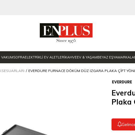
E VAKUM
SOFRA
ELEKTRİKLİ EV ALETLERİ
KAHVE
EV & YAŞAM
BEYAZ EŞYA
MARKALA
KSESUARLARI
EVERDURE FURNACE DÖKÜM DÜZ IZGARA PLAKA ÇIFT YÖN
Everd
Plaka 
Gelinc