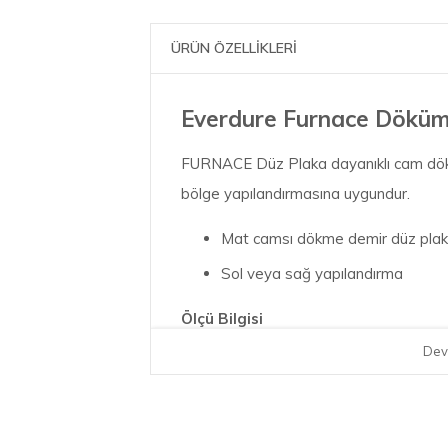
ÜRÜN ÖZELLİKLERİ
Everdure Furnace Döküm 
FURNACE Düz Plaka dayanıklı cam dökü
bölge yapılandırmasına uygundur.​
Mat camsı dökme demir düz pla
Sol veya sağ yapılandırma
Ölçü Bilgisi
Dev
GxDxY :413x243x15.5 mm
Ağırlık : 3,6 Kg