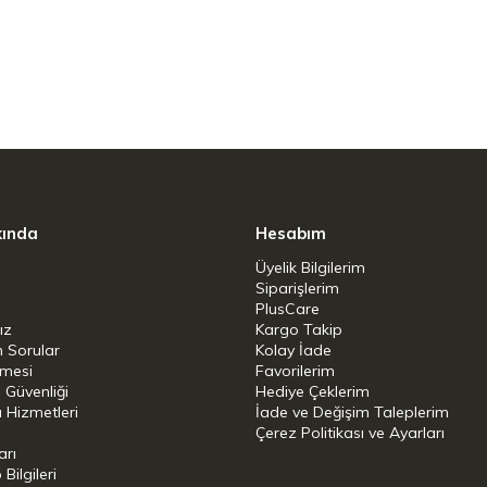
kında
Hesabım
Üyelik Bilgilerim
Siparişlerim
PlusCare
ız
Kargo Takip
n Sorular
Kolay İade
şmesi
Favorilerim
i Güvenliği
Hediye Çeklerim
 Hizmetleri
İade ve Değişim Taleplerim
Çerez Politikası ve Ayarları
arı
ilgileri