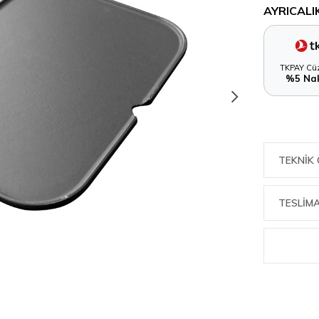
AYRICALI
TKPAY Cüz
%5 Nak
TEKNIK 
TESLİMA