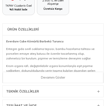
2.500 TL ve Üzeri
Alışverişe
TKPAY Cüzdan'a Özel
Ücretsiz Kargo
%5 Nakit İade
ÜRÜN ÖZELLİKLERİ
Everdure Cube Kömürlü Barbekü Turuncu
Entegre gıda sınıfı saklama tepsisi, bambu hazırlama tahtası ve
porselen emaye ateş kutusu ile özenle tasarlanmış olup,
zahmetsiz bir kurulum, pişirme ve temizleme deneyimi sağlar.
Krom ızgara rafı, değiştirilebilir ızgara konumlarıyla eşit pişirme
sağlarken, dokunulduğunda serin taşıma kulpları dışarıdan gelen
ısıyı minimumda tutar.
Devamını Göster
​Everdure Cube Kömür Barbekü, taşınabilirliği ve şık tasarımıyla öne
çıkan, kömürle çalışan kompakt bir ızgaradır. Turuncu renk
TEKNIK ÖZELLIKLER
seçeneğiyle dikkat çeken bu ürün, dış mekân etkinlikleri, kamp ve
piknikler için idealdir.
Taşınabilir ve hafif kömür ızgarası
TESLİMAT VE İADE