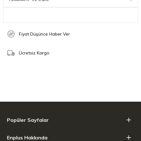
Çıkarılabilir kömür tepsisi
Dahili Isı Koruma Kalkanı (Çift Yalıtım)
Kolay temizlik için dayanıklı porselen emaye ateş kutusu
Hafif çelikten üretilmiş olup, soğuk dokunuşlu paslanmaz
çelik tutma kolları sayesinde kolayca taşınabilir.
Fiyat Düşünce Haber Ver
Gıdaya uygun malzemeden yapılmış saklama tepsisi ve
bambu kesme tahtası, yiyeceklerinizi hazırlamak ve
saklamak için entegre edilmiştir. ​
Ücretsiz Kargo
Dahili ısı koruma kalkanı sayesinde çeşitli yüzeylerde
güvenle kullanılabilir.
Hem açık hava kullanımı hem de özel davetler için ideal olan
kömürlü barbeküler, lezzeti ve dayanıklılığı bir arada sunar.
Ölçü Bilgisi
Yükseklik: 230 mm
Genişlik: 425 mm
Derinlik: 347,4 mm
Ağırlık: 7Kg (kutulu 8,1Kg)
Popüler Sayfalar
Kutu İçeriği
Enplus Hakkında
1 x CUBE şasi tertibatı