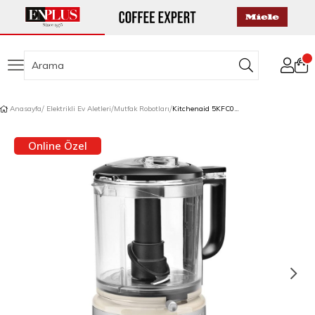
Anasayfa
Elektrikli Ev Aletleri
Mutfak Robotları
Kitchenaid 5KFC0516EAC 1,19 L Mutfak Robotu Almond Cream
Online Özel