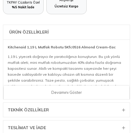
TKPAY Cüzdan'a Özel
Ücretsiz Kargo
%5 Nakit İade
ÜRÜN ÖZELLİKLERİ
Kitchenaid 1,19 L Mutfak Robotu 5Kfc0516 Almond Cream-Eac
1,19 L yiyecek doğrayıcı ile yaratıcılığınızı konuşturun. Bu çok yönlü
mutfak aleti, mini mutfak robotumuzdan 40% daha fazla doğrama
kapasitesi sunar. Akıllı ve kompakt tasarımı sayesinde her şeyi
kasede saklayabilir ve kabloyu cihazın alt kısmına düzenli bir
şekilde sarabilirsiniz. Taze pesto, sağlıklı çorbalar, yumuşacık
tatlılar ve soslar hazırlarken cihazı kolaylıkla kontrol edebilecek ve
istediğiniz sonuçları alacaksınız. Kase, bıçak ve disk bulaşık
Devamını Göster
makinesinde yıkanabildiğinden cihazı temizlemek son derece
kolaydır. Her gün başka bir tarif deneyin! KitchenAid'in el
TEKNIK ÖZELLIKLER
becerilerinizi ve hayal gücünüzü konuşturmanıza yardımcı olacak
benzersiz tasarımı, size yaratıcı olma özgürlüğü sunar. Mutfak
maceralarınızın keyfini çıkarın.
TESLİMAT VE İADE
Doğrayın, karıştırın, püre haline getirin, çırpın