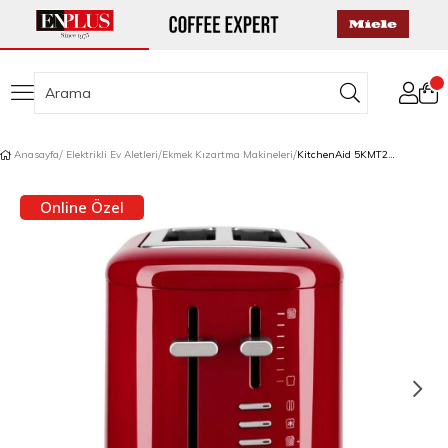
Anasayfa
Elektrikli Ev Aletleri
Ekmek Kızartma Makineleri
KitchenAid 5KMT2109 2 Dilim Ekmek Kızartma Makinesi Empire Red
Online Özel