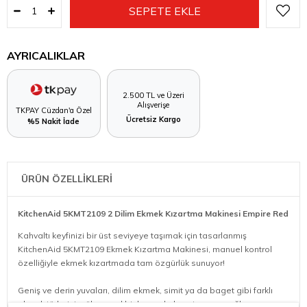
AYRICALIKLAR
2.500 TL ve Üzeri
Alışverişe
TKPAY Cüzdan'a Özel
Ücretsiz Kargo
%5 Nakit İade
ÜRÜN ÖZELLİKLERİ
KitchenAid 5KMT2109 2 Dilim Ekmek Kızartma Makinesi Empire Red
Kahvaltı keyfinizi bir üst seviyeye taşımak için tasarlanmış
KitchenAid 5KMT2109 Ekmek Kızartma Makinesi, manuel kontrol
özelliğiyle ekmek kızartmada tam özgürlük sunuyor!
Geniş ve derin yuvaları, dilim ekmek, simit ya da baget gibi farklı
ekmek türlerini mükemmel bir kıvamda kızartmanızı sağlıyor.