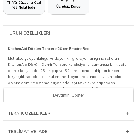
TKPAY Cüzdan'a Özel
Ücretsiz Kargo
%5 Nakit İade
ÜRÜN ÖZELLİKLERİ
KitchenAid Döküm Tencere 26 cm Empire Red
Mutfakta çok yönlülüğü ve dayanıklılığı arayanlar için ideal olan
KitchenAid Döküm Demir Tencere koleksiyonu, zamansız bir klasik
olarak karşınızda. 26 cm çap ve 5,2 litre hacme sahip bu tencere,
beş kişilik sofralar için mükemmel boyutlara sahiptir. Üstün kaliteli
döküm demir malzeme sayesinde ısıyı uzun süre hapseden
tencere, yemeklerinizi daima ideal pişirme sıcaklığında tutar. Bu
sayede etlerinizi mükemmel şekilde kızartmak veya sotelemek için
Devamını Göster
kullanabileceğiniz gibi, ağır ateşte yavaş pişirme tekniklerinde de
kusursuz sonuçlar elde edebilirsiniz.
TEKNIK ÖZELLIKLER
Her Yemeğe Uygun Mükemmel Pişirme Tecrübesi
İndüksiyon dahil tüm ocak tipleriyle uyumlu çalışan KitchenAid
TESLİMAT VE İADE
Döküm Demir Tencere, gönül rahatlığıyla fırın yemeklerinizde de