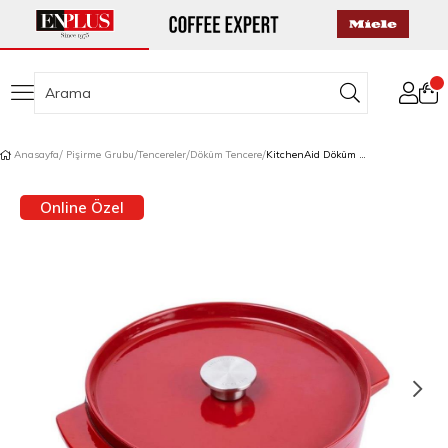
Anasayfa
Pişirme Grubu
Tencereler
Döküm Tencere
KitchenAid Döküm Tencere 26 cm Empire Red
Online Özel