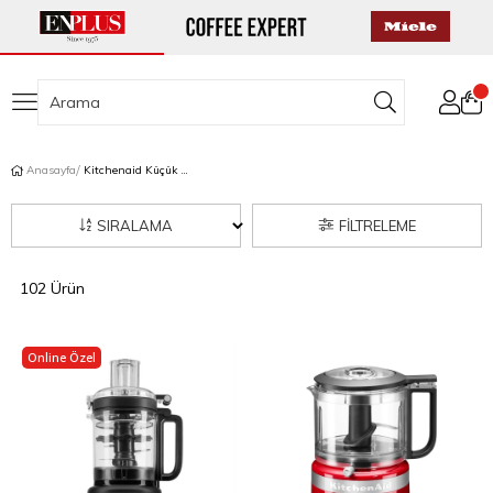
Anasayfa
Kitchenaid Küçük Ev Aletleri
SIRALAMA
FILTRELEME
102 Ürün
Online Özel