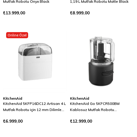
Mutfak Robotu Onyx Black
1,19 L Mutfak Robotu Matte Black
₺13.999,00
₺8.999,00
Online Özel
KitchenAid
KitchenAid
KitchenAid 5KFP16DC12 Artisan 4 L
KitchenAid Go 5KFCR500BM
Mutfak Robotu için 12 mm Dilimleme
Kablosuz Mutfak Robotu
Seti
Bataryasız Siyah
₺6.999,00
₺12.999,00