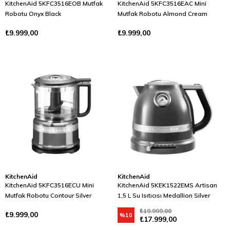
KitchenAid 5KFC3516EOB Mutfak
KitchenAid 5KFC3516EAC Mini
Robotu Onyx Black
Mutfak Robotu Almond Cream
₺9.999,00
₺9.999,00
KitchenAid
KitchenAid
KitchenAid 5KFC3516ECU Mini
KitchenAid 5KEK1522EMS Artisan
Mutfak Robotu Contour Silver
1,5 L Su Isıtıcısı Medallion Silver
₺19.999,00
₺9.999,00
%10
₺17.999,00