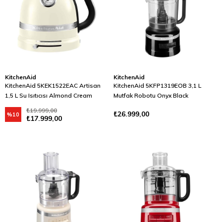
KitchenAid
KitchenAid
KitchenAid 5KEK1522EAC Artisan
KitchenAid 5KFP1319EOB 3,1 L
1,5 L Su Isıtıcısı Almond Cream
Mutfak Robotu Onyx Black
₺19.999,00
₺26.999,00
%10
₺17.999,00