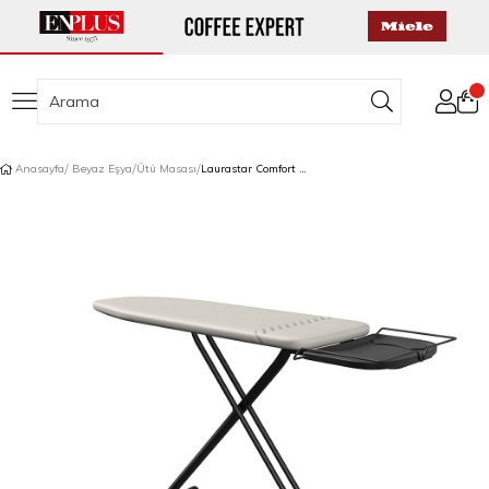
Anasayfa
Beyaz Eşya
Ütü Masası
Laurastar Comfort Ütü Masası Beyaz