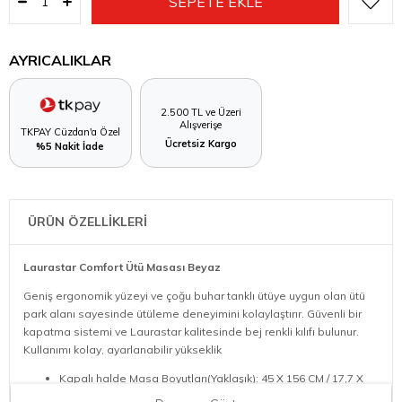
AYRICALIKLAR
2.500 TL ve Üzeri
Alışverişe
TKPAY Cüzdan'a Özel
Ücretsiz Kargo
%5 Nakit İade
ÜRÜN ÖZELLİKLERİ
Laurastar Comfort Ütü Masası Beyaz
Geniş ergonomik yüzeyi ve çoğu buhar tanklı ütüye uygun olan ütü
park alanı sayesinde ütüleme deneyimini kolaylaştırır. Güvenli bir
kapatma sistemi ve Laurastar kalitesinde bej renkli kılıfı bulunur.
Kullanımı kolay, ayarlanabilir yükseklik
Kapalı halde Masa Boyutları(Yaklaşık): 45 X 156 CM / 17,7 X
61,4 İNÇ