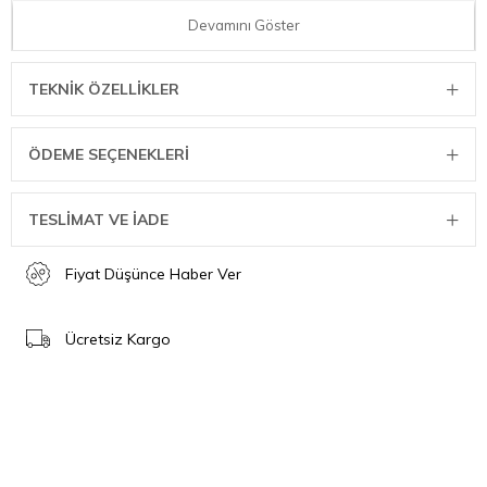
maceraları için mükemmel bir arkadaştır.
Devamını Göster
Ürün Özellikleri
18/8 paslanmaz çelik, BPA içermez
TEKNIK ÖZELLIKLER
Çift duvarlı vakum yalıtımı
Sızdırmaz + paketlenebilir
Kaşık yerine de geçen çatal dahildir.
ÖDEME SEÇENEKLERI
Bulaşık makinesinde yıkanabilir
Teknik Özellikler
TESLİMAT VE İADE
Hacim: 0.40 L
Ağırlık: 360 gr
Fiyat Düşünce Haber Ver
Boyutları: 10.7 x 8.63 x 13.5 cm
Termosun ağız kısmı: 7 cm'dir
Sıcak & Soğuk: 7 saat
Ücretsiz Kargo