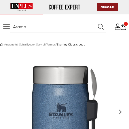
Anasayfa
Sofra
İçecek Servisi
Termos
Stanley Classic Legendary Yemek Termosu Kaşıklı 0,4 L Mavi