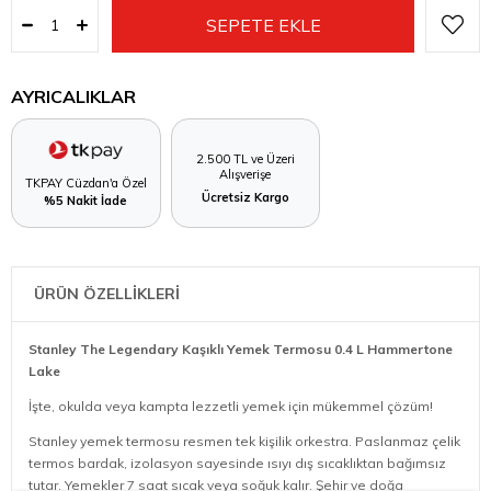
AYRICALIKLAR
2.500 TL ve Üzeri
Alışverişe
TKPAY Cüzdan'a Özel
Ücretsiz Kargo
%5 Nakit İade
ÜRÜN ÖZELLİKLERİ
Stanley The Legendary Kaşıklı Yemek Termosu 0.4 L Hammertone
Lake
İşte, okulda veya kampta lezzetli yemek için mükemmel çözüm!
Stanley yemek termosu resmen tek kişilik orkestra. Paslanmaz çelik
termos bardak, izolasyon sayesinde ısıyı dış sıcaklıktan bağımsız
tutar. Yemekler 7 saat sıcak veya soğuk kalır. Şehir ve doğa