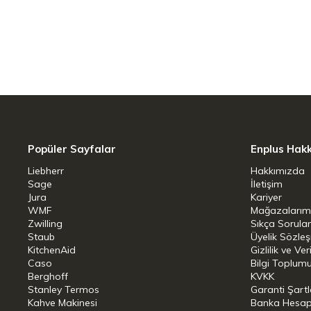
Popüler Sayfalar
Enplus Hak
Liebherr
Hakkımızda
Sage
İletişim
Jura
Kariyer
WMF
Mağazalarım
Zwilling
Sıkça Sorula
Staub
Üyelik Sözle
KitchenAid
Gizlilik ve Ver
Caso
Bilgi Toplumu
Berghoff
KVKK
Stanley Termos
Garanti Şartl
Kahve Makinesi
Banka Hesap B