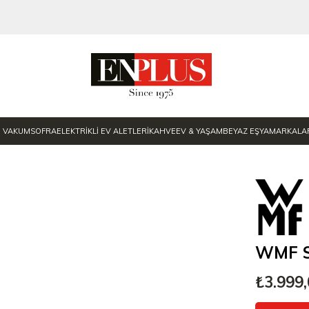
E VAKUM
SOFRA
ELEKTRİKLİ EV ALETLERİ
KAHVE
EV & YAŞAM
BEYAZ EŞYA
MARKALA
WMF Sa
₺3.999