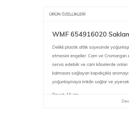
ÜRÜN ÖZELLİKLERİ
WMF 654916020 Saklama 
Delikli plastik altlık sayesinde yoğun
etmesini engeller. Cam ve Cromargan etki
servis edebilir ve cam kâselerde onları
kalmasını sağlayan kapakçıkla aromayı h
yoğunlaşmaya imkân sağlar ve yiyecekl
Boyut: 16 cm
Dev
Ağırlık: 1798 gr
Materyal: Cam