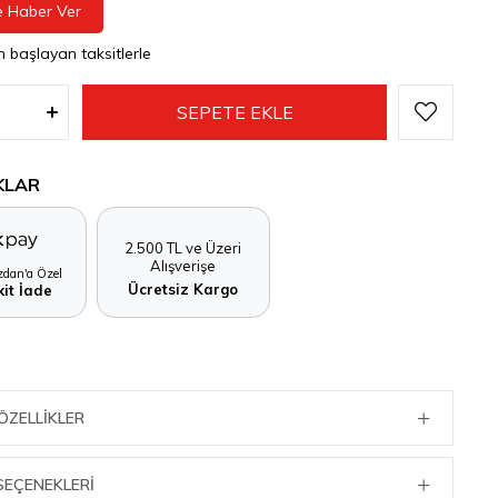
e Haber Ver
n başlayan taksitlerle
KLAR
2.500 TL ve Üzeri
Alışverişe
dan'a Özel
Ücretsiz Kargo
it İade
ÖZELLIKLER
SEÇENEKLERI