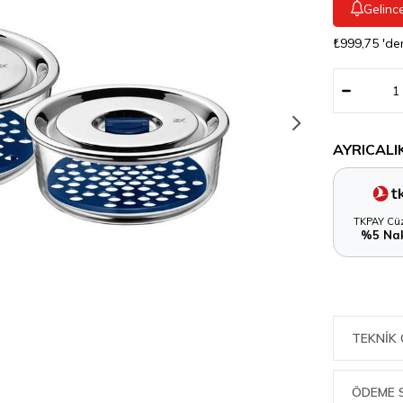
Gelinc
₺999,75
'de
AYRICALI
TKPAY Cüz
%5 Nak
TEKNIK 
ÖDEME 