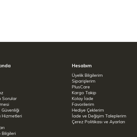
kında
Hesabım
Üyelik Bilgilerim
Siparişlerim
PlusCare
ız
Kargo Takip
n Sorular
Kolay İade
şmesi
Favorilerim
i Güvenliği
Hediye Çeklerim
 Hizmetleri
İade ve Değişim Taleplerim
Çerez Politikası ve Ayarları
arı
ilgileri