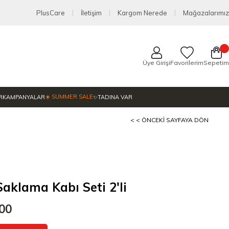
PlusCare
İletişim
Kargom Nerede
Mağazalarımız
Üye Girişi
Favorilerim
Sepetim
☀️ SUMMER SALE
R
KAMPANYALAR
✨TADINA VAR
< < ÖNCEKI SAYFAYA DÖN
klama Kabı Seti 2'li
,00