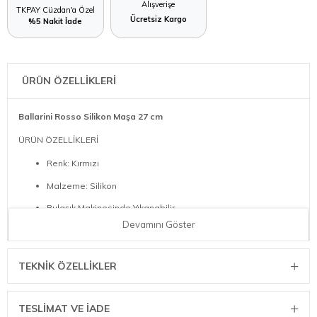
Alışverişe
TKPAY Cüzdan'a Özel
Ücretsiz Kargo
%5 Nakit İade
ÜRÜN ÖZELLİKLERİ
Ballarini Rosso Silikon Maşa 27 cm
ÜRÜN ÖZELLİKLERİ
Renk: Kırmızı
Malzeme: Silikon
Bulaşık Makinesinde Yıkanabilir
Devamını Göster
ÖLÇÜ BİLGİLERİ
Net Ağırlık: 0,13 kg
TEKNIK ÖZELLIKLER
Ürün Uzunluğu: 27,40 cm
Ürün Genişliği: 2,70 cm
TESLİMAT VE İADE