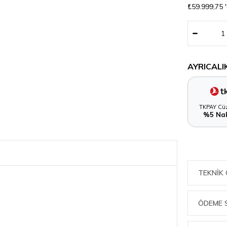
₺59.999,75
AYRICALI
TKPAY Cüz
%5 Nak
TEKNIK 
ÖDEME 