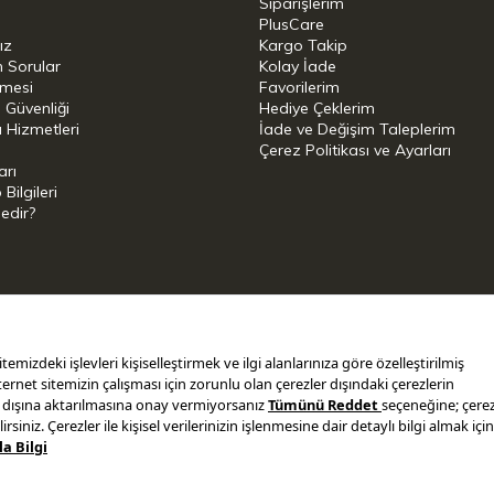
Siparişlerim
PlusCare
ız
Kargo Takip
n Sorular
Kolay İade
şmesi
Favorilerim
i Güvenliği
Hediye Çeklerim
 Hizmetleri
İade ve Değişim Taleplerim
Çerez Politikası ve Ayarları
arı
ilgileri
Nedir?
i