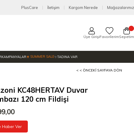
PlusCare
İletişim
Kargom Nerede
Mağazalarımız
Üye Girişi
Favorilerim
Sepetim
☀️ SUMMER SALE
R
KAMPANYALAR
✨TADINA VAR
< < ÖNCEKI SAYFAYA DÖN
zzoni KC48HERTAV Duvar
bazı 120 cm Fildişi
99,00
e Haber Ver