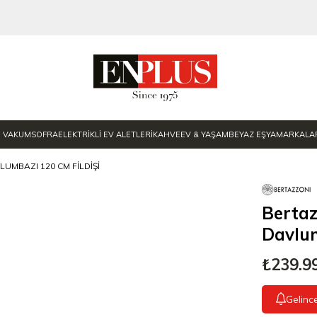
E VAKUM
SOFRA
ELEKTRİKLİ EV ALETLERİ
KAHVE
EV & YAŞAM
BEYAZ EŞYA
MARKALA
UMBAZI 120 CM FILDIŞI
Berta
Davlum
₺239.9
Gelinc