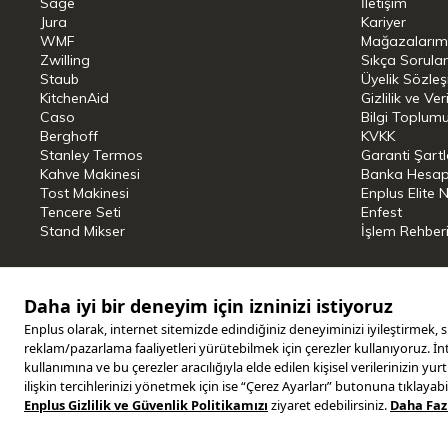
Sage
İletişim
Jura
Kariyer
WMF
Mağazalarım
Zwilling
Sıkça Sorula
Staub
Üyelik Sözle
KitchenAid
Gizlilik ve Ver
Caso
Bilgi Toplumu
Berghoff
KVKK
Stanley Termos
Garanti Şartl
Kahve Makinesi
Banka Hesap B
Tost Makinesi
Enplus Elite 
Tencere Seti
Enfest
Stand Mikser
İşlem Rehber
Copyright © 2025 ENPLUS | Tüm hakları saklıdır.