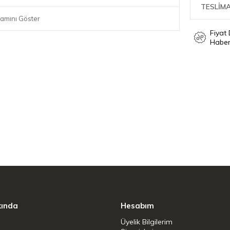
TESLİMA
amını Göster
Fiyat
Haber
kında
Hesabım
Üyelik Bilgilerim