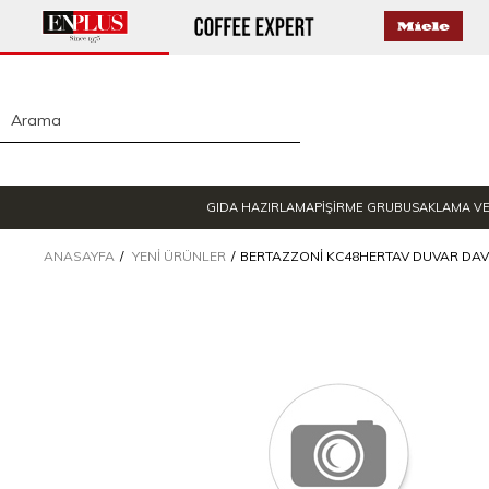
GIDA HAZIRLAMA
PİŞİRME GRUBU
SAKLAMA V
ANASAYFA
YENI ÜRÜNLER
BERTAZZONI KC48HERTAV DUVAR DAVL