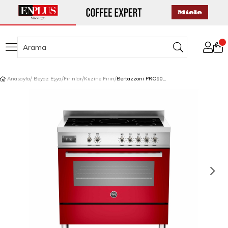
Anasayfa
Beyaz Eşya
Fırınlar
Kuzine Fırın
Bertazzoni PRO905IMFESROT İndüksiyonlu Kuzine 5 Gözlü 90 cm Kırmızı