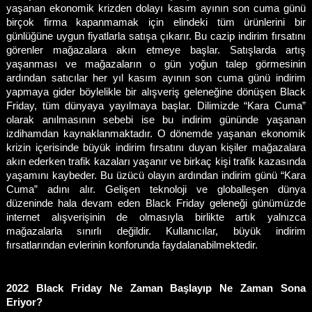
yaşanan ekonomik krizden dolayı kasım ayının son cuma günü 
birçok firma kapanmamak için elindeki tüm ürünlerini bir 
günlüğüne uygun fiyatlarla satışa çıkarır. Bu cazip indirim fırsatını 
görenler mağazalara akın etmeye başlar. Satışlarda artış 
yaşanması ve mağazaların o gün yoğun talep görmesinin 
ardından satıcılar her yıl kasım ayının son cuma günü indirim 
yapmaya gider böylelikle bir alışveriş geleneğine dönüşen Black 
Friday, tüm dünyaya yayılmaya başlar. Dilimizde “Kara Cuma” 
olarak anılmasının sebebi ise bu indirim gününde yaşanan 
izdihamdan kaynaklanmaktadır. O dönemde yaşanan ekonomik 
krizin içerisinde büyük indirim fırsatını duyan kişiler mağazalara 
akın ederken trafik kazaları yaşanır ve birkaç kişi trafik kazasında 
yaşamını kaybeder. Bu üzücü olayın ardından indirim günü “Kara 
Cuma” adını alır. Gelişen teknoloji ve globalleşen dünya 
düzeninde hala devam eden Black Friday geleneği günümüzde 
internet alışverişinin de olmasıyla birlikte artık yalnızca 
mağazalarla sınırlı değildir. Kullanıcılar, büyük indirim 
fırsatlarından evlerinin konforunda faydalanabilmektedir. 
2022 Black Friday Ne Zaman Başlayıp Ne Zaman Sona 
Eriyor? 