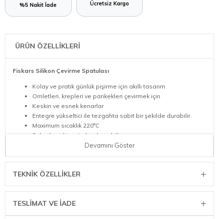
Ücretsiz Kargo
%5 Nakit İade
ÜRÜN ÖZELLİKLERİ
Fiskars Silikon Çevirme Spatulası
Kolay ve pratik günlük pişirme için akıllı tasarım
Omletleri, krepleri ve pankekleri çevirmek için
Keskin ve esnek kenarlar
Entegre yükseltici ile tezgahta sabit bir şekilde durabilir.
Maximum sıcaklık 220°C
Bulaşık makinesinde yıkanabilir
Kullanımı, temizliği ve saklaması kolay
Devamını Göster
Yükseklik: 40 cm
Uzunluk: 6,5 cm
TEKNIK ÖZELLIKLER
Genişlik: 8 cm
Ağırlık: 0,05 kg
TESLİMAT VE İADE