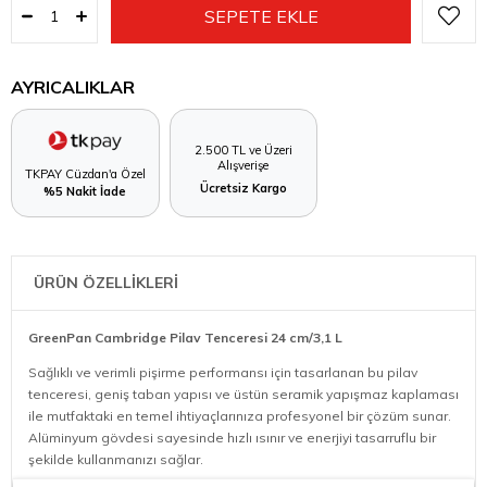
AYRICALIKLAR
2.500 TL ve Üzeri
Alışverişe
TKPAY Cüzdan'a Özel
Ücretsiz Kargo
%5 Nakit İade
ÜRÜN ÖZELLİKLERİ
GreenPan Cambridge Pilav Tenceresi 24 cm/3,1 L
Sağlıklı ve verimli pişirme performansı için tasarlanan bu pilav
tenceresi, geniş taban yapısı ve üstün seramik yapışmaz kaplaması
ile mutfaktaki en temel ihtiyaçlarınıza profesyonel bir çözüm sunar.
Alüminyum gövdesi sayesinde hızlı ısınır ve enerjiyi tasarruflu bir
şekilde kullanmanızı sağlar.