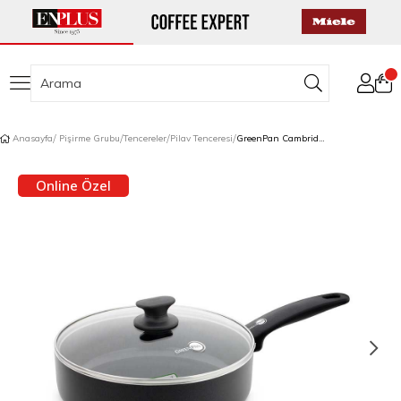
Anasayfa
Pişirme Grubu
Tencereler
Pilav Tenceresi
GreenPan Cambridge Pilav Tenceresi 24 cm/3,1 L
Online Özel