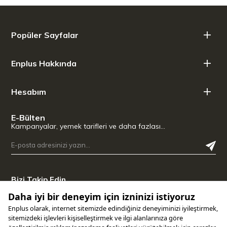
Boyutlar: 42,7 x 24,8 x 13,05 cm
Ürün Ağırlığı: 1,88 kg
Temizlik: Bulaşık makinesinde yıkanabilir
Parça Sayısı: 2 Parça (Tencere + Kapak)
Popüler Sayfalar
Enplus Hakkında
Hesabım
E-Bülten
Kampanyalar, yemek tarifleri ve daha fazlası…
Bizi Takip Edin