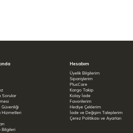
r olan sıcaklıklarda güvenle kullanılabilir.
yapılan yağlama veya soslama işlemlerinde
da ile temasa uygun, BPA içermeyen
tutmaz, gıda kokularını emmez ve yoğun
 muhafaza eder.
kında
Hesabım
silikon kılları, sıvıları (yumurta, yağ, sos vb.)
Üyelik Bilgilerim
danın üzerine eşit miktarda dağıtarak
Siparişlerim
PlusCare
ız
Kargo Takip
n Sorular
Kolay İade
sa uygun hijyenik materyal yapısı ve bulaşık
şmesi
Favorilerim
ayesinde temizliği oldukça pratiktir.
i Güvenliği
Hediye Çeklerim
 Hizmetleri
İade ve Değişim Taleplerim
Çerez Politikası ve Ayarları
arı
ilgileri
k ve silikon dış yüzey