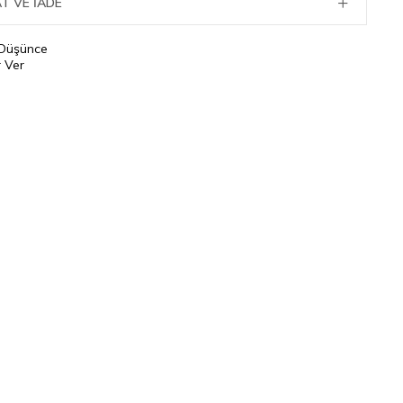
T VE İADE
 Düşünce
 Ver