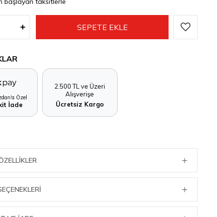
n başlayan taksitlerle
KLAR
2.500 TL ve Üzeri
Alışverişe
dan'a Özel
Ücretsiz Kargo
it İade
ÖZELLIKLER
SEÇENEKLERI