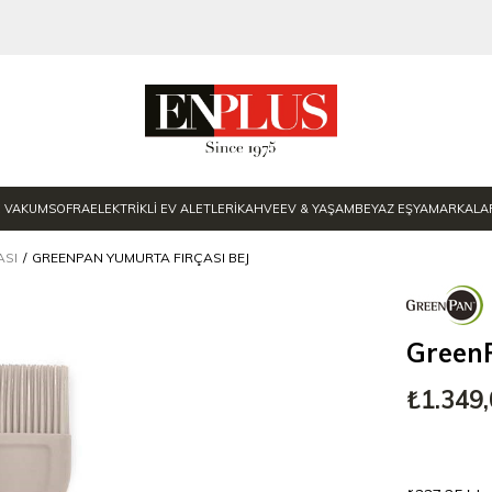
E VAKUM
SOFRA
ELEKTRİKLİ EV ALETLERİ
KAHVE
EV & YAŞAM
BEYAZ EŞYA
MARKALA
ASI
GREENPAN YUMURTA FIRÇASI BEJ
GreenP
₺1.349