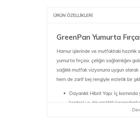
ÜRÜN ÖZELLİKLERİ
GreenPan Yumurta Fırças
Hamur işlerinde ve mutfaktaki hazırlık
yumurta fırçası, çeliğin sağlamlığını gıd
sağlıklı mutfak vizyonuna uygun olarak g
hem de zarif bej rengiyle estetik bir şıkl
Dayanıklı Hibrit Yapı: İç kısmında 
kontrol ve dayanıklılık kazandırırke
Dev
zedelemeden uygulama yapmanız
Hassas Yüzey Dostu: Seramik ve 
özel olarak geliştirilmiştir; yüze