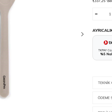
₺337,25
'de
AYRICALI
TKPAY Cüz
%5 Nak
TEKNIK 
ÖDEME 