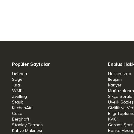
performansını korur.
Yüksek Isı Dayanımı: 200°C’ye kada
Sıcak tepsi ve tavalar üzerinde 
formunu kaybetmez.
Sağlıklı ve Güvenli Materyal: Gı
bileşenlerden üretilmiştir. Leke 
kullanımda bile hijyenik yapısını
Popüler Sayfalar
Enplus Hak
Verimli Uygulama: Özel tasarlanmış 
Liebherr
Hakkımızda
mükemmel bir şekilde tutar ve gı
Sage
İletişim
Jura
Kariyer
profesyonel sonuçlar verir.
WMF
Mağazalarım
Zwilling
Sıkça Sorula
Zahmetsiz Temizlik: Gıda ile tema
Staub
Üyelik Sözle
makinesinde yıkanabilir özelliği s
KitchenAid
Gizlilik ve Ver
Caso
Bilgi Toplumu
Berghoff
KVKK
Teknik Bilgiler
Stanley Termos
Garanti Şartl
Kahve Makinesi
Banka Hesap B
Materyal: Paslanmaz çelik çekirde