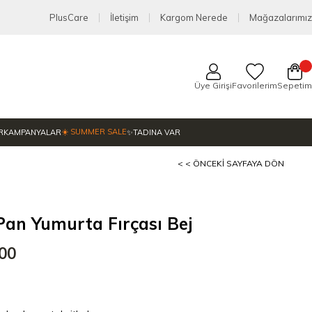
PlusCare
İletişim
Kargom Nerede
Mağazalarımız
Üye Girişi
Favorilerim
Sepetim
☀️ SUMMER SALE
R
KAMPANYALAR
✨TADINA VAR
< < ÖNCEKI SAYFAYA DÖN
an Yumurta Fırçası Bej
,00