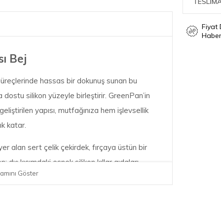
TESLİMA
Fiyat
Haber
ı Bej
 süreçlerinde hassas bir dokunuş sunan bu
a dostu silikon yüzeyle birleştirir. GreenPan’in
eliştirilen yapısı, mutfağınıza hem işlevsellik
ık katar.
yer alan sert çelik çekirdek, fırçaya üstün bir
n; dış kısımdaki esnek silikon kıllar gıdaları
amını Göster
a olanak tanır.
tüm yapışmaz kaplamalı pişirme gereçleri için
yleri çizmez ve tencere-tavalarınızın kaplama