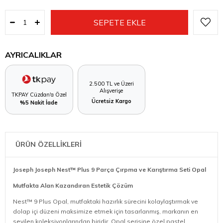
AYRICALIKLAR
2.500 TL ve Üzeri
Alışverişe
TKPAY Cüzdan'a Özel
Ücretsiz Kargo
%5 Nakit İade
ÜRÜN ÖZELLİKLERİ
Joseph Joseph Nest™ Plus 9 Parça Çırpma ve Karıştırma Seti Opal
Mutfakta Alan Kazandıran Estetik Çözüm
Nest™ 9 Plus Opal, mutfaktaki hazırlık sürecini kolaylaştırmak ve
dolap içi düzeni maksimize etmek için tasarlanmış, markanın en
sevilen koleksiyonlarından biridir. Opal serisine özel pastel