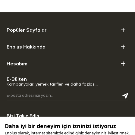
5 x Ölçü Kapları: 1/6 cup (15ml) ile 1 cup (250ml) arasında
değişen 5 farklı boy.
1 x Küçük Karıştırma Kasesi (0.5 L): İç kısmında ölçü çizgileri
ve dökme ağzı bulunur.
Popüler Sayfalar
1 x İnce Gözenekli Elek: Paslanmaz çelik telli hassas süzgeç.
1 x Büyük Kevgir/Süzgeç: Sebze yıkamak veya makarna
süzmek için geniş delikli yapı.
Enplus Hakkında
1 x Büyük Karıştırma Kasesi (4.5 L): Kaymaz tabanlı, geniş
hacimli hazırlık kabı.
Hesabım
Malzeme: BPA içermeyen, yüksek kaliteli plastik ve
E-Bülten
paslanmaz çelik.
Kampanyalar, yemek tarifleri ve daha fazlası…
Bakım: Tüm parçalar bulaşık makinesinde yıkanabilir.
Bizi Takip Edin