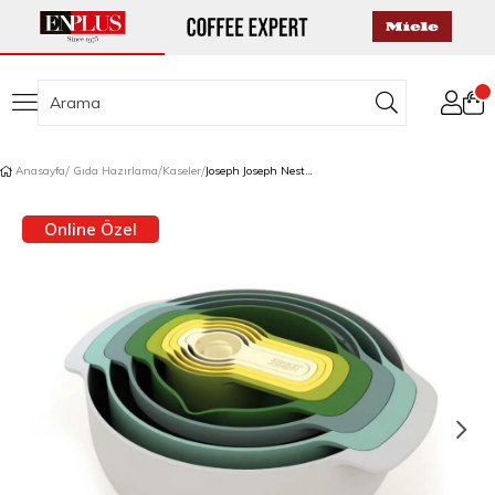
Anasayfa
Gıda Hazırlama
Kaseler
Joseph Joseph Nest™ Plus 9 Parça Çırpma ve Karıştırma Seti Opal
Online Özel