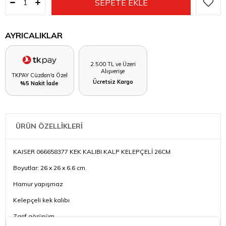
AYRICALIKLAR
2.500 TL ve Üzeri
Alışverişe
TKPAY Cüzdan'a Özel
Ücretsiz Kargo
%5 Nakit İade
ÜRÜN ÖZELLİKLERİ
KAISER 066658377 KEK KALIBI KALP KELEPÇELİ 26CM
Boyutlar: 26 x 26 x 6.6 cm.
Hamur yapışmaz
Kelepçeli kek kalıbı
Zarif görünüm