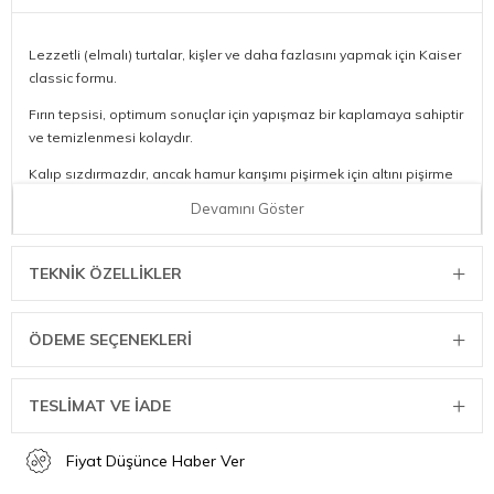
Lezzetli (elmalı) turtalar, kişler ve daha fazlasını yapmak için Kaiser
classic formu.
Fırın tepsisi, optimum sonuçlar için yapışmaz bir kaplamaya sahiptir
ve temizlenmesi kolaydır.
Kalıp sızdırmazdır, ancak hamur karışımı pişirmek için altını pişirme
kağıdı ile örtmenizi tavsiye ederiz.
Devamını Göster
Boyut: 28 cm çapında.
TEKNIK ÖZELLIKLER
ÖDEME SEÇENEKLERI
TESLİMAT VE İADE
Fiyat Düşünce Haber Ver