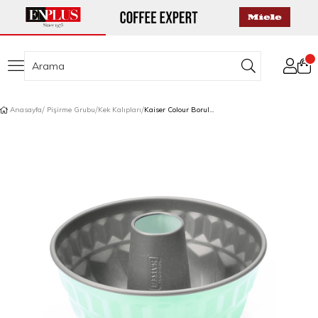
Anasayfa
Pişirme Grubu
Kek Kalıpları
Kaiser Colour Borulu Kek Kalıbı Su Yeşili 22 cm