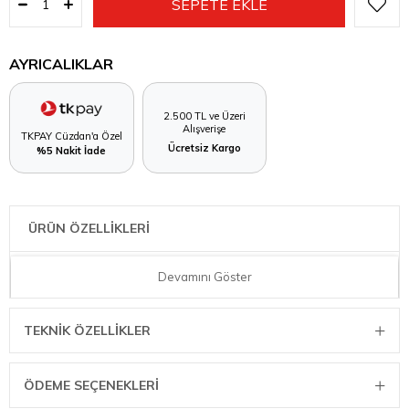
AYRICALIKLAR
2.500 TL ve Üzeri
Alışverişe
TKPAY Cüzdan'a Özel
Ücretsiz Kargo
%5 Nakit İade
ÜRÜN ÖZELLİKLERİ
KAISER 66654751 COLOUR BORULU KEK KALIBI SU YEŞİLİ 22CM
Devamını Göster
TEKNIK ÖZELLIKLER
ÖDEME SEÇENEKLERI