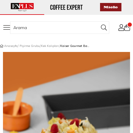
Anasayfa
Pişirme Grubu
Kek Kalıpları
Kaiser Gourmet Baton Kek Kalıbı 30 cm