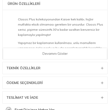
ÜRÜN ÖZELLİKLERİ
Classic Plus koleksiyonundan Kaiser kek kalıbı, hiçbir
mutfakta eksik olmaması gereken bir unsurdur. Classic Plus
serisi, pişirme süresini% 30'a kadar azaltan benzersiz bir
kaplamayla yapılmıştır!
Yapışmaz bir kaplamanın kullanılması, unlu mamullerin
yapışmasını önleyecek ve bu da sonraki temizliği kesinlikle
kolaylaştıracaktır. Yüksek ısı iletimi sağlayan çelikten
Devamını Göster
yapılmıştır, böylece unlu mamullerinizin her zaman eşit
şekilde pişirilmesi sağlanır.
TEKNIK ÖZELLIKLER
Çeşitli kek, bisküvi ve ekmek pişirmek için mükemmeldir.
230 ° C'ye kadar sıcaklığa dayanıklı
ÖDEME SEÇENEKLERI
Ürün Almanya'da üretilmiştir
Ölçüler :
TESLİMAT VE İADE
30x11 cm
Fiyat Düşünce Haber Ver