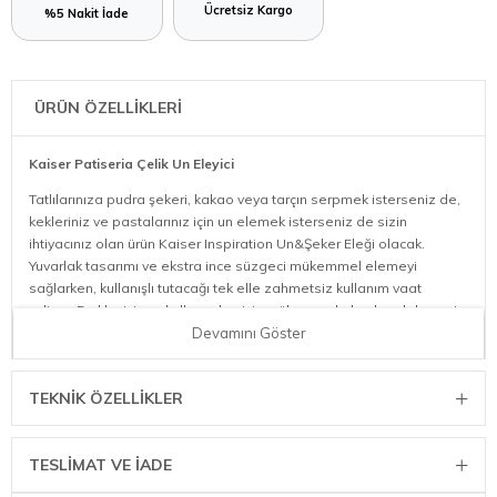
Ücretsiz Kargo
%5 Nakit İade
ÜRÜN ÖZELLİKLERİ
Kaiser Patiseria Çelik Un Eleyici
Tatlılarınıza pudra şekeri, kakao veya tarçın serpmek isterseniz de,
kekleriniz ve pastalarınız için un elemek isterseniz de sizin
ihtiyacınız olan ürün Kaiser Inspiration Un&Şeker Eleği olacak.
Yuvarlak tasarımı ve ekstra ince süzgeci mükemmel elemeyi
sağlarken, kullanışlı tutacağı tek elle zahmetsiz kullanım vaat
ediyor. Farklı pişirme kullanımları için mükemmel olan bu elek, geniş
kapasitesi ve harici ölçüm ölçeği pratik bir dokunuş katıyor.
Devamını Göster
Mükemmel Eleme
TEKNIK ÖZELLIKLER
Yuvarlak tasarımı ve ekstra ince eleği sayesinde mükemmel şekilde
eleme yapmanızı sağlar.
Tek Elle Kullanıma Uygundur
TESLİMAT VE İADE
Kullanışlı sapı sayesinde tek elle elemeyi zahmetsiz hale getirir