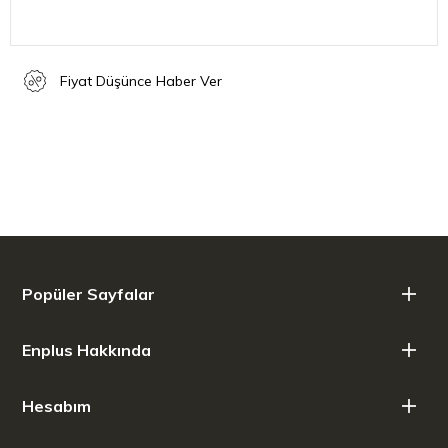
Büyük Kapasite
350 gr'lık kapasitesi ile büyük miktarlarda toz şeker, pudra şekeri ya
Fiyat Düşünce Haber Ver
da un elemenizi kolaylaştırır.
Renk: Siyah
Ağırlık: 178 gr
Popüler Sayfalar
Enplus Hakkında
Hesabım