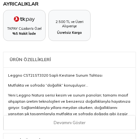
AYRICALIKLAR
2.500 TL ve Üzeri
Alışverişe
TKPAY Cüzdan'a Özel
Ücretsiz Kargo
%5 Nakit İade
ÜRÜN ÖZELLİKLERİ
Leggno CST21ST3320 Saplı Kestane Sunum Tahtası
Mutfakta ve sofrada “doğallık” konuşuluyor…
Yeni Leggno Natura serisi kesim ve sunum panoları; tamamı masif
ahşaptan üretim teknolojileri ve benzersiz doğallıklarıyla hayatınıza
giriyor. Sağlamlıklarıyla yıllara meydan okurken, doğallıklarını
yansıtan şık tasarımlarıyla mutfakta ve sofrada doğada gibi özgür
hissetmenizi sağlıyor. Leggno Natura serisiyle tanışın, daha doğal
Devamını Göster
yaşayın.