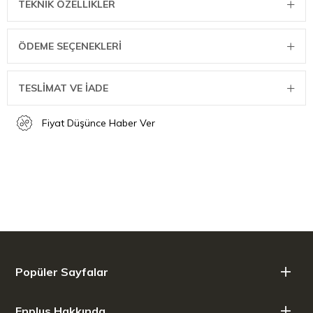
TEKNIK ÖZELLIKLER
Boyut 330x200x18 mm
ÖDEME SEÇENEKLERI
TESLİMAT VE İADE
Fiyat Düşünce Haber Ver
Popüler Sayfalar
Enplus Hakkında