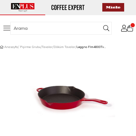
Anasayfa
Pişirme Grubu
Tavalar
Döküm Tavalar
Leggno Flm4800Tv28Rd Flame Döküm Tava Kırmızı 28Cm