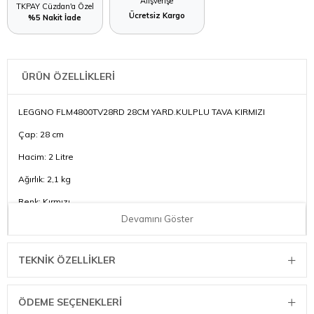
Alışverişe
TKPAY Cüzdan'a Özel
Ücretsiz Kargo
%5 Nakit İade
ÜRÜN ÖZELLİKLERİ
LEGGNO FLM4800TV28RD 28CM YARD.KULPLU TAVA KIRMIZI
Çap: 28 cm
Hacim: 2 Litre
Ağırlık: 2,1 kg
Renk: Kırmızı
Devamını Göster
Malzeme: Döküm Demir
TEKNIK ÖZELLIKLER
ÖDEME SEÇENEKLERI