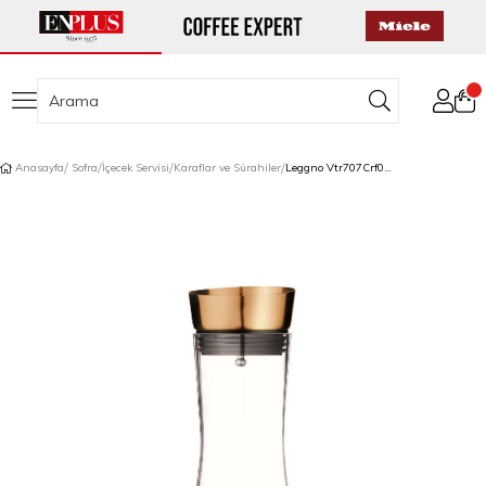
Anasayfa
Sofra
İçecek Servisi
Karaflar ve Sürahiler
Leggno Vtr707Crf01Cp Vetro Cam Sürahi 1,0Lt Bakır/Çelik B.