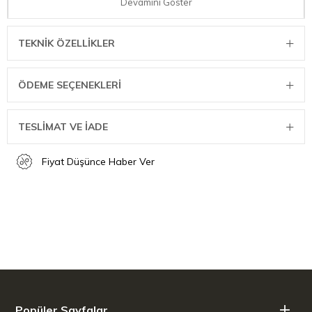
LEGGNO VTR707CRF01CP VETRO CAM SÜRAHİ 1,0LT BAKIR/ÇELİK B.
Devamını Göster
TEKNIK ÖZELLIKLER
ÖDEME SEÇENEKLERI
TESLİMAT VE İADE
Fiyat Düşünce Haber Ver
Popüler Sayfalar