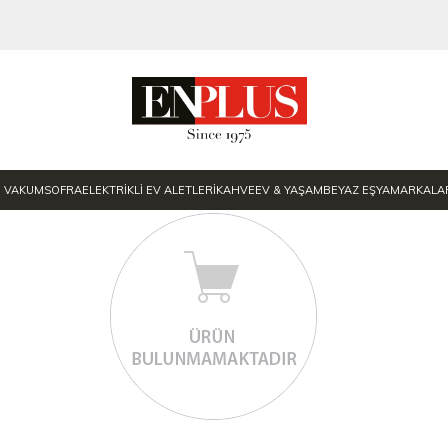
E VAKUM
SOFRA
ELEKTRİKLİ EV ALETLERİ
KAHVE
EV & YAŞAM
BEYAZ EŞYA
MARKALA