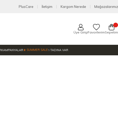
PlusCare
İletişim
Kargom Nerede
Mağazalarımız
Üye Girişi
Favorilerim
Sepetim
☀️ SUMMER SALE
R
KAMPANYALAR
✨TADINA VAR