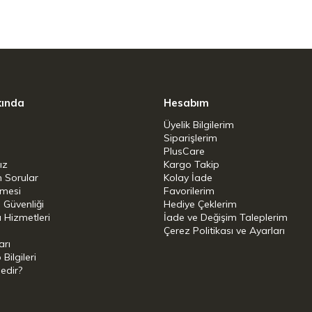
kında
Hesabım
Üyelik Bilgilerim
Siparişlerim
PlusCare
ız
Kargo Takip
n Sorular
Kolay İade
şmesi
Favorilerim
i Güvenliği
Hediye Çeklerim
 Hizmetleri
İade ve Değişim Taleplerim
Çerez Politikası ve Ayarları
arı
ilgileri
Nedir?
i