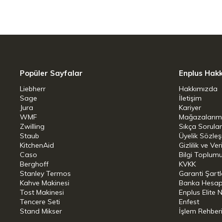
Popüler Sayfalar
Enplus Hak
Liebherr
Hakkımızda
Sage
İletişim
Jura
Kariyer
WMF
Mağazalarım
Zwilling
Sıkça Sorula
Staub
Üyelik Sözle
KitchenAid
Gizlilik ve Ver
Caso
Bilgi Toplumu
Berghoff
KVKK
Stanley Termos
Garanti Şartl
Kahve Makinesi
Banka Hesap B
Tost Makinesi
Enplus Elite 
Tencere Seti
Enfest
Stand Mikser
İşlem Rehber