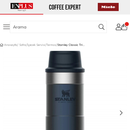
Anasayfa
Sofra
İçecek Servisi
Termos
Stanley Classic Trigger Action Termos 0,47 L Lacivert