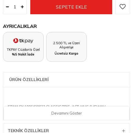
AYRICALIKLAR
2.500 TL ve Üzeri
Alışverişe
TKPAY Cüzdan'a Özel
Ücretsiz Kargo
%5 Nakit İade
ÜRÜN ÖZELLİKLERİ
STANLEY 1006439033 CLASSIC TRIG. ACT. MUG 0,47 MAV
Devamını Göster
TEKNIK ÖZELLIKLER