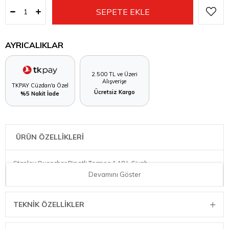
AYRICALIKLAR
2.500 TL ve Üzeri
Alışverişe
TKPAY Cüzdan'a Özel
Ücretsiz Kargo
%5 Nakit İade
ÜRÜN ÖZELLİKLERİ
Stanley Quencher Pipetli Termos 1,18 L Siyah
Devamını Göster
TEKNIK ÖZELLIKLER