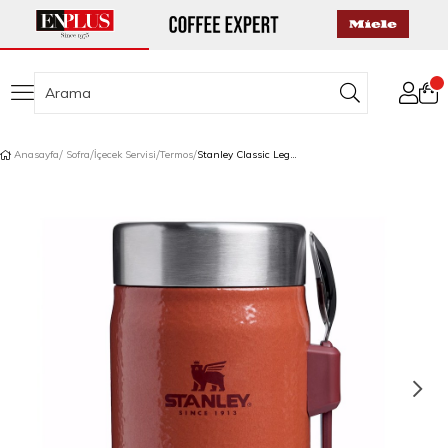
Anasayfa
Sofra
İçecek Servisi
Termos
Stanley Classic Legendary Yemek Termosu Kaşıklı 0,4 L Kiremit