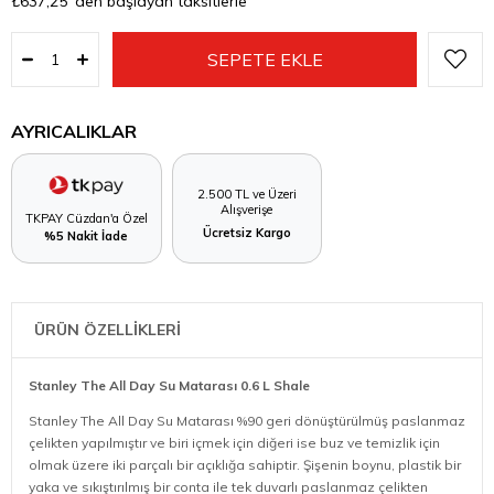
₺637,25
'den başlayan taksitlerle
AYRICALIKLAR
2.500 TL ve Üzeri
Alışverişe
TKPAY Cüzdan'a Özel
Ücretsiz Kargo
%5 Nakit İade
ÜRÜN ÖZELLİKLERİ
Stanley The All Day Su Matarası 0.6 L Shale
Stanley The All Day Su Matarası %90 geri dönüştürülmüş paslanmaz
çelikten yapılmıştır ve biri içmek için diğeri ise buz ve temizlik için
olmak üzere iki parçalı bir açıklığa sahiptir. Şişenin boynu, plastik bir
yaka ve sıkıştırılmış bir conta ile tek duvarlı paslanmaz çelikten