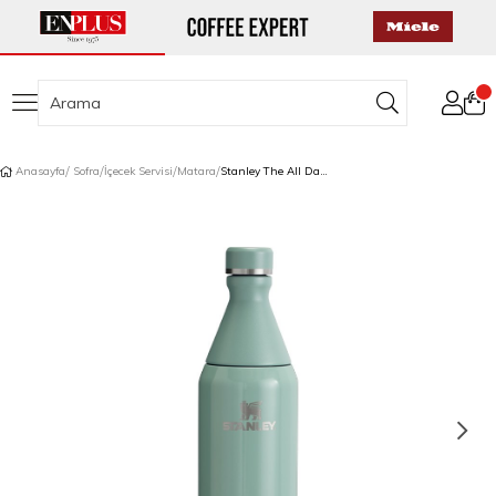
Anasayfa
Sofra
İçecek Servisi
Matara
Stanley The All Day Slim Su Matarası 0,6 L Yeşil