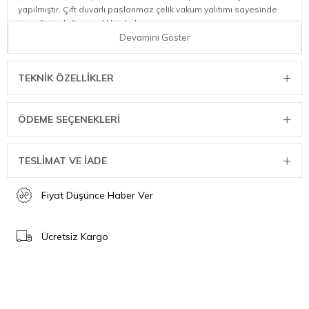
yapılmıştır. Çift duvarlı paslanmaz çelik vakum yalıtımı sayesinde
içeceğiniz doğru sıcaklıkta kalır.
Devamını Göster
Teknik Özellikler
BPA içermez
TEKNIK ÖZELLIKLER
Geri dönüştürülmüş paslanmaz çelik
Çift cidarlı, vakum yalıtımlı, sızdırmaz şişe
6 saat soğuk
ÖDEME SEÇENEKLERI
Buz küpleriyle 11 saat soğuk
Yanınızda taşıması kolay
Bulaşık makinesinde yıkanabilir
TESLİMAT VE İADE
Fiyat Düşünce Haber Ver
Ücretsiz Kargo