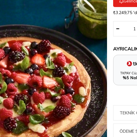
Gelinc
₺3.249,75
'
AYRICALI
TKPAY Cüz
%5 Nak
TEKNIK 
ÖDEME 