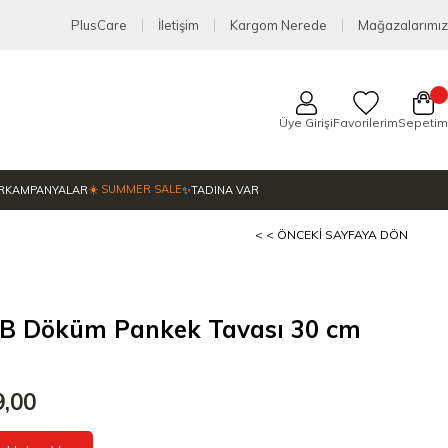
PlusCare
İletişim
Kargom Nerede
Mağazalarımız
Üye Girişi
Favorilerim
Sepetim
☀️ SUMMER SALE
R
KAMPANYALAR
✨TADINA VAR
< < ÖNCEKI SAYFAYA DÖN
 B Döküm Pankek Tavası 30 cm
9,00