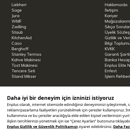
Liebherr
Hakkımızda
diğer avantajıda, ısıyı ideal bir şekilde
Sage
İletişim
Jura
Kariyer
kadar dağıtan döküm demirden yapıl
WMF
Mağazalarım
tavada nerede olursa olsun eşit şekilde
Zwilling
Sıkça Sorula
Staub
Üyelik Sözle
cm çapındadır ve ağırlığı sayesinde tam
KitchenAid
Gizlilik ve Ver
Döküm demir sapı sayesinde Staub
Caso
Bilgi Toplumu
Berghoff
KVKK
indüksiyonlu ocak dahil her tür ocakta
Stanley Termos
Garanti Şartl
tavada mükemmel oluyor. Staub'un
Kahve Makinesi
Banka Hesap B
Tost Makinesi
Enplus Elite 
çocuklar hem de yetişkinler bayılıyor. 
Tencere Seti
Enfest
Stand Mikser
İşlem Rehber
dahil olmak üzere birçok şekerleme türü
tencerenin dökme demir ve sığ yapısı
gözleme yemekl
Tekn
Copyright © 2025 ENPLUS | Tüm hakları saklıdır.
Ren