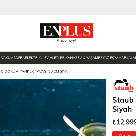
E VAKUM
SOFRA
ELEKTRİKLİ EV ALETLERİ
KAHVE
EV & YAŞAM
BEYAZ EŞYA
MARKALA
 B DÖKÜM PANKEK TAVASI 30 CM SIYAH
Staub
Siyah
₺12.99