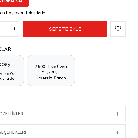
e Haber Ver
den başlayan taksitlerle
KLAR
2.500 TL ve Üzeri
Alışverişe
dan'a Özel
Ücretsiz Kargo
it İade
ÖZELLIKLER
SEÇENEKLERI