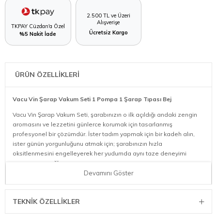
2.500 TL ve Üzeri
Alışverişe
TKPAY Cüzdan'a Özel
Ücretsiz Kargo
%5 Nakit İade
ÜRÜN ÖZELLİKLERİ
Vacu Vin Şarap Vakum Seti 1 Pompa 1 Şarap Tıpası Bej
Vacu Vin Şarap Vakum Seti, şarabınızın o ilk açıldığı andaki zengin
aromasını ve lezzetini günlerce korumak için tasarlanmış
profesyonel bir çözümdür. İster tadım yapmak için bir kadeh alın,
ister günün yorgunluğunu atmak için; şarabınızın hızla
oksitlenmesini engelleyerek her yudumda aynı taze deneyimi
yaşamanızı sağlar.
Devamını Göster
Üstün Koruma:
Şişe içerisindeki havayı tahliye ederek vakumlu bir
sızdırmazlık oluşturur. Bu sayede şarabınızın hava ile temasını
keser, oksidasyon sürecini durdurur ve lezzetini korur.
TEKNIK ÖZELLIKLER
Çevre Dostu Tasarım:
Avrupa’da %98 oranında geri dönüştürülmüş