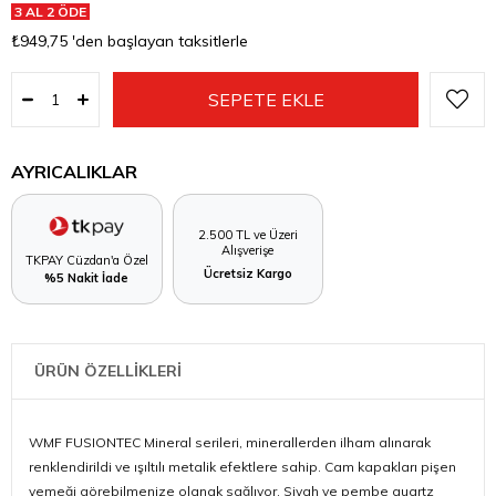
3 AL 2 ÖDE
₺949,75
'den başlayan taksitlerle
AYRICALIKLAR
2.500 TL ve Üzeri
Alışverişe
TKPAY Cüzdan'a Özel
Ücretsiz Kargo
%5 Nakit İade
ÜRÜN ÖZELLİKLERİ
WMF FUSIONTEC Mineral serileri, minerallerden ilham alınarak
renklendirildi ve ışıltılı metalik efektlere sahip. Cam kapakları pişen
yemeği görebilmenize olanak sağlıyor. Siyah ve pembe quartz