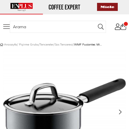
Anasayfa
Pişirme Grubu
Tencereler
Sos Tenceresi
WMF Fusiontec Mineral Sos Tenceresi 16 cm Platinum Gri