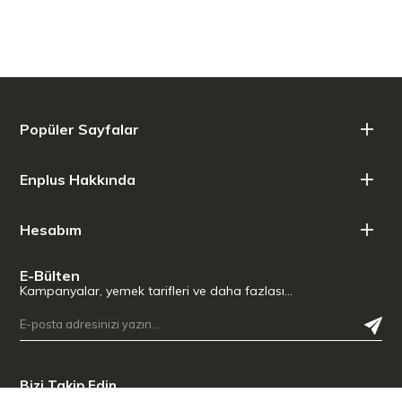
zamanda zamansız tasarımıyla ve asil renkleriyle mutfaklarınıza
şıklık katacaktır.
İçerik: Sos tenceresi Ø 16 cm (yaklaşık 1.3l), Ø
Almanya’da üretilmiştir – Üst seviye kaliteye sahiptir.
Popüler Sayfalar
Enplus Hakkında
Hesabım
E-Bülten
Kampanyalar, yemek tarifleri ve daha fazlası…
Bizi Takip Edin